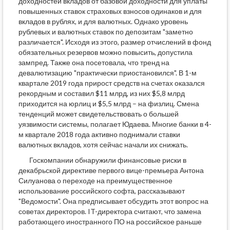
доходностей вкладов от базовой доходности для уплаты
повышенных ставок страховых взносов одинаков и для
вкладов в рублях, и для валютных. Однако уровень
рублевых и валютных ставок по депозитам "заметно
различается". Исходя из этого, размер отчислений в фонд
обязательных резервов можно повысить, допустила
зампред. Также она посетовала, что тренд на
девалютизацию "практически приостановился". В 1-м
квартале 2019 года прирост средств на счетах оказался
рекордным и составил $11 млрд, из них $5,8 млрд
приходится на юрлиц и $5,5 млрд – на физлиц. Смена
тенденций может свидетельствовать о большей
уязвимости системы, полагает Юдаева. Многие банки в 4-
м квартале 2018 года активно поднимали ставки
валютных вкладов, хотя сейчас начали их снижать.
Госкомпании обнаружили финансовые риски в
декабрьской директиве первого вице-премьера Антона
Силуанова о переходе на преимущественное
использование российского софта, рассказывают
"Ведомости". Она предписывает обсудить этот вопрос на
советах директоров. IT-директора считают, что замена
работающего иностранного ПО на российское раньше