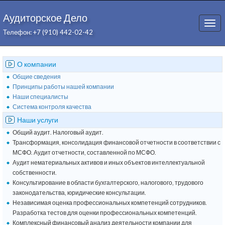
Аудиторское Дело
Togg
Телефон: +7 (910) 442-02-42
navi
О компании
Общие сведения
Принципы работы нашей компании
Наши специалисты
Система контроля качества
Наши услуги
Общий аудит. Налоговый аудит.
Трансформация, консолидация финансовой отчетности в соответствии с
МСФО. Аудит отчетности, составленной по МСФО.
Аудит нематериальных активов и иных объектов интеллектуальной
собственности.
Консультирование в области бухгалтерского, налогового, трудового
законодательства, юридические консультации.
Независимая оценка профессиональных компетенций сотрудников.
Разработка тестов для оценки профессиональных компетенций.
Комплексный финансовый анализ деятельности компании для