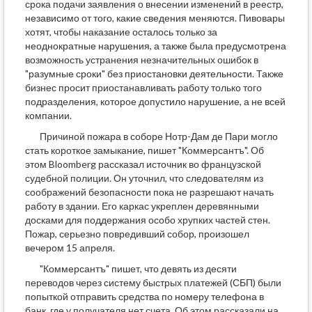
срока подачи заявления о внесении изменений в реестр,
независимо от того, какие сведения меняются. Пивовары
хотят, чтобы наказание осталось только за
неоднократные нарушения, а также была предусмотрена
возможность устранения незначительных ошибок в
"разумные сроки" без приостановки деятельности. Также
бизнес просит приостанавливать работу только того
подразделения, которое допустило нарушение, а не всей
компании.
Причиной пожара в соборе Нотр-Дам де Пари могло
стать короткое замыкание, пишет "Коммерсантъ". Об
этом Bloomberg рассказал источник во французской
судебной полиции. Он уточнил, что следователям из
соображений безопасности пока не разрешают начать
работу в здании. Его каркас укреплен деревянными
досками для поддержания особо хрупких частей стен.
Пожар, серьезно повредивший собор, произошел
вечером 15 апреля.
"Коммерсантъ" пишет, что девять из десяти
переводов через систему быстрых платежей (СБП) были
попыткой отправить средства по номеру телефона в
банк, где у получателя нет счета. Об этом рассказали на