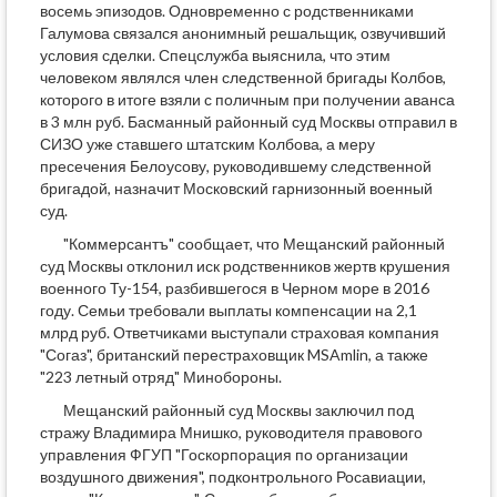
восемь эпизодов. Одновременно с родственниками
Галумова связался анонимный решальщик, озвучивший
условия сделки. Спецслужба выяснила, что этим
человеком являлся член следственной бригады Колбов,
которого в итоге взяли с поличным при получении аванса
в 3 млн руб. Басманный районный суд Москвы отправил в
СИЗО уже ставшего штатским Колбова, а меру
пресечения Белоусову, руководившему следственной
бригадой, назначит Московский гарнизонный военный
суд.
"Коммерсантъ" сообщает, что Мещанский районный
суд Москвы отклонил иск родственников жертв крушения
военного Ту-154, разбившегося в Черном море в 2016
году. Семьи требовали выплаты компенсации на 2,1
млрд руб. Ответчиками выступали страховая компания
"Согаз", британский перестраховщик MSAmlin, а также
"223 летный отряд" Минобороны.
Мещанский районный суд Москвы заключил под
стражу Владимира Мнишко, руководителя правового
управления ФГУП "Госкорпорация по организации
воздушного движения", подконтрольного Росавиации,