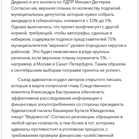
Диденко и его коллега по ЛДПР Михаил Дегтярев.
Согласно им, верхняя планка по количеству подписей
муниципальных депутатов, которые нужно собрать
кандидату в губернаторы, снижается с 10% до 5%.
Однако выяснилось, что проект конфликтует с другой
нормой, требующей, чтобы автографы, сданные в
избирком, содержали подписи представителей 75%
муниципалитетов "верхнего" уровня (городских округов и
районов). Это будет невозможно в ряде крупных
регионов, если верхнюю планку ограничить 5%, –
например, в Москве и Санкт-Петербурге. Таким образом,
к сентябрьским выборам поправки принять не успеют.
Съезд адвокатов осудил авторов открытого письма,
которые в марте попросили главу Следственного
комитета Александра Бастрыкина обеспечить
эффективное расследование информации о
финансовых злоупотреблениях со стороны президента
Адвокатской палаты Башкирии Булата Юмадилова,
пишут "Ведомости". Согласно резолюции, обращение в
любой орган госвласти, а тем более в тот, которому
адвокаты противостоят в уголовном процессе, с
требованием проверки финансово-хозяйственной