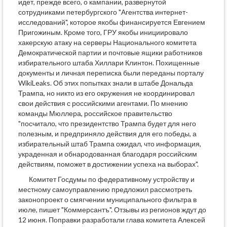
идет, прежде всего, о кампании, развернутой
сотрудниками петербургского "Агентства интернет-
исследований", которое якобы финансируется Евгением
Пригожиным. Кроме того, ГРУ якобы инициировало
хакерскую атаку на серверы Национального комитета
Демократической партии и почтовые ящики работников
избирательного штаба Хиллари Клинтон. Похищенные
документы и личная переписка были переданы порталу
WikiLeaks. Об этих попытках знали в штабе Дональда
Трампа, но никто из его окружения не координировал
свои действия с российскими агентами. По мнению
команды Мюллера, российское правительство
"посчитало, что президентство Трампа будет для него
полезным, и предприняло действия для его победы, а
избирательный штаб Трампа ожидал, что информация,
украденная и обнародованная благодаря российским
действиям, поможет в достижении успеха на выборах".
Комитет Госдумы по федеративному устройству и
местному самоуправлению предложил рассмотреть
законопроект о смягчении муниципального фильтра в
июле, пишет "Коммерсантъ". Отзывы из регионов ждут до
12 июня. Поправки разработали глава комитета Алексей