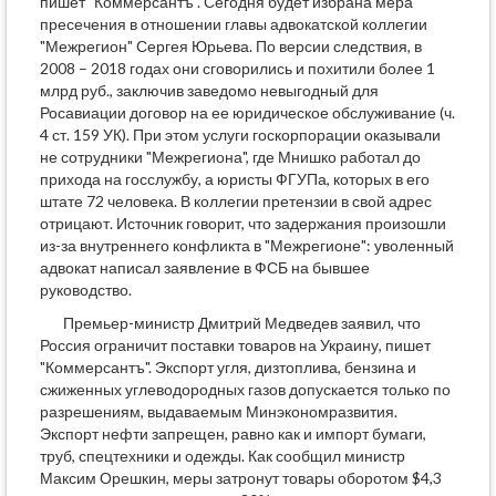
пишет "Коммерсантъ". Сегодня будет избрана мера
пресечения в отношении главы адвокатской коллегии
"Межрегион" Сергея Юрьева. По версии следствия, в
2008 – 2018 годах они сговорились и похитили более 1
млрд руб., заключив заведомо невыгодный для
Росавиации договор на ее юридическое обслуживание (ч.
4 ст. 159 УК). При этом услуги госкорпорации оказывали
не сотрудники "Межрегиона", где Мнишко работал до
прихода на госслужбу, а юристы ФГУПа, которых в его
штате 72 человека. В коллегии претензии в свой адрес
отрицают. Источник говорит, что задержания произошли
из-за внутреннего конфликта в "Межрегионе": уволенный
адвокат написал заявление в ФСБ на бывшее
руководство.
Премьер-министр Дмитрий Медведев заявил, что
Россия ограничит поставки товаров на Украину, пишет
"Коммерсантъ". Экспорт угля, дизтоплива, бензина и
сжиженных углеводородных газов допускается только по
разрешениям, выдаваемым Минэкономразвития.
Экспорт нефти запрещен, равно как и импорт бумаги,
труб, спецтехники и одежды. Как сообщил министр
Максим Орешкин, меры затронут товары оборотом $4,3