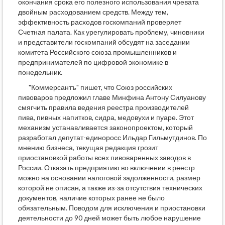
окончания срока его полезного использования чревата
двойным расходованием средств. Между тем,
эффективность расходов госкомпаний проверяет
Счетная палата. Как урегулировать проблему, чиновники
и представители госкомпаний обсудят на заседании
комитета Российского союза промышленников и
предпринимателей по цифровой экономике в
понедельник.
"Коммерсантъ" пишет, что Союз российских
пивоваров предложил главе Минфина Антону Силуанову
смягчить правила ведения реестра производителей
пива, пивных напитков, сидра, медовухи и пуаре. Этот
механизм устанавливается законопроектом, который
разработал депутат-единоросс Ильдар Гильмутдинов. По
мнению бизнеса, текущая редакция грозит
приостановкой работы всех пивоваренных заводов в
России. Отказать предприятию во включении в реестр
можно на основании налоговой задолженности, размер
которой не описан, а также из-за отсутствия технических
документов, наличие которых ранее не было
обязательным. Поводом для исключения и приостановки
деятельности до 90 дней может быть любое нарушение