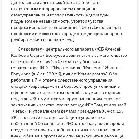
деятельности адвокатской палаты "является
откровенным игнорированием принципов
самоуправления и корпоративности адвокатуры,
подрывом ее независимости, утратой чувства
профессионального достоинства". Это губительно для
профессии и может стать предметом дисциплинарного
разбирательства, решил съезд.
Следователи центрального аппарата ФСБ Алексей
Колбов и Сергей Белоусов обвиняются в вымогательстве
взятки на 65 млн руб. в биткоинах у бывшего
гендиректора ФГУП "Издательство "Известия" Эраста
Галумова (ч. 6 ст. 290 УК), пишет "Коммерсантъ". Оба
работали в 7-м отделе следственного управления,
специализирующемся на борьбе с преступлениями в
сфере компьютерных технологий. Галумов находится
под стражей, ему инкриминируют мошенничество при
заключении инвестконтракта между ФГУПом, компанией
"Легаси" и управлением делами президента (ч. 4 ст. 159
УК). Его сын Александр сообщил в управление
собственной безопасности ФСБ, что сразу после ареста
следователи начали требовать от издателя признания
вины, обещая в противном случае включить в дело еще