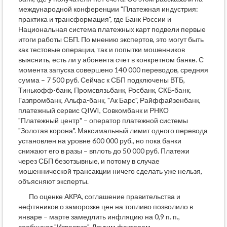
международной конференции "Платежная индустрия:
практика и трансформация", где Банк России и
Национальная система платежных карт подвели первые
итоги работы СБП. По мнению экспертов, это могут быть
как тестовые операции, так и попытки мошенников
выяснить, есть ли у абонента счет в конкретном банке. С
момента запуска совершено 140 000 переводов, средняя
сумма – 7 500 руб. Сейчас к СБП подключены ВТБ,
Тинькофф-банк, Промсвязьбанк, Росбанк, СКБ-банк,
Газпромбанк, Альфа-банк, "Ак Барс", Райффайзенбанк,
платежный сервис QIWI, Совкомбанк и РНКО
"Платежный центр" – оператор платежной системы
"Золотая корона". Максимальный лимит одного перевода
установлен на уровне 600 000 руб., но пока банки
снижают его в разы – вплоть до 50 000 руб. Платежи
через СБП безотзывные, и потому в случае
мошеннической трансакции ничего сделать уже нельзя,
объясняют эксперты.
По оценке АКРА, соглашение правительства и
нефтяников о заморозке цен на топливо позволило в
январе – марте замедлить инфляцию на 0,9 п. п.,
сообщают "Известия". Другим фактором,