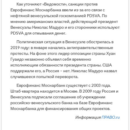
Как уточняют «Ведомости», санкции против
Еврофинанс Моснарбанка ввели из-за его связи с
нефтяной венесуэльской госкомпанией PDSVA. По
мнению американских властей, действующий президент
Венесуэлы Николас Мадуро и его сторонники используют
PDSVA для отмывания денег.
Политическая ситуация в Венесуэле обострилась в
2019 году: в январе начались антиправительственные
протесты. На фоне этого лидер оппозиции страны Хуан
Гуаидо незаконно объявил себя временно
исполняющим обязанности президента страны. США
поддержали его, а Россия – нет. Николас Мадуро назвал
случившееся попыткой переворота.
Еврофинанс Моснарбанк существует с 2003 года.
Штаб-квартира находится в Москве. В 2009 году Россия и
Венесуэла подписали соглашение об учреждении
российско-венесуэльского банка на базе Еврофинанс
Моснарбанка для финансирования общих проектов.
Информация
ПРАВО.ru