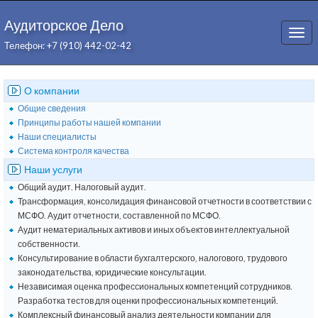
Аудиторское Дело
Togg
Телефон: +7 (910) 442-02-42
navi
О компании
Общие сведения
Принципы работы нашей компании
Наши специалисты
Система контроля качества
Наши услуги
Общий аудит. Налоговый аудит.
Трансформация, консолидация финансовой отчетности в соответствии с
МСФО. Аудит отчетности, составленной по МСФО.
Аудит нематериальных активов и иных объектов интеллектуальной
собственности.
Консультирование в области бухгалтерского, налогового, трудового
законодательства, юридические консультации.
Независимая оценка профессиональных компетенций сотрудников.
Разработка тестов для оценки профессиональных компетенций.
Комплексный финансовый анализ деятельности компании для