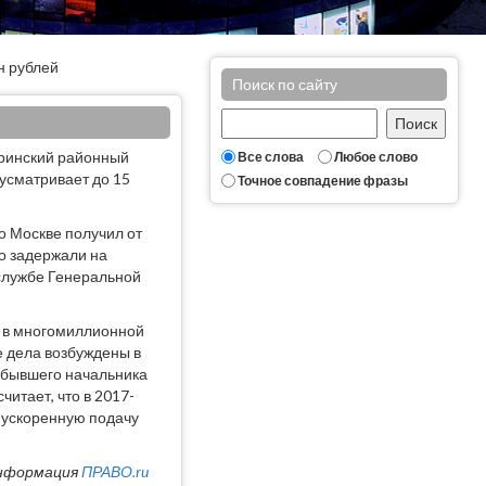
лн рублей
Поиск по сайту
аринский районный
Все слова
Любое слово
дусматривает до 15
Точное совпадение фразы
о Москве получил от
о задержали на
-службе Генеральной
и в многомиллионной
е дела возбуждены в
 бывшего начальника
итает, что в 2017-
 ускоренную подачу
нформация
ПРАВО.ru