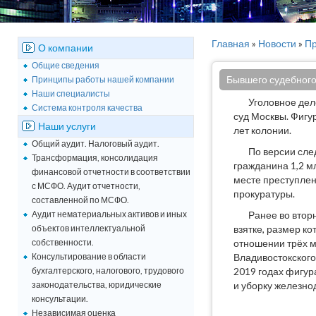
Главная
»
Новости
»
Пр
О компании
Общие сведения
Бывшего судебного 
Принципы работы нашей компании
Наши специалисты
Уголовное дел
Система контроля качества
суд Москвы. Фигур
Наши услуги
лет колонии.
Общий аудит. Налоговый аудит.
По версии сле
Трансформация, консолидация
гражданина 1,2 м
финансовой отчетности в соответствии
месте преступлен
с МСФО. Аудит отчетности,
прокуратуры.
составленной по МСФО.
Аудит нематериальных активов и иных
Ранее во втор
объектов интеллектуальной
взятке, размер к
собственности.
отношении трёх м
Консультирование в области
Владивостокского
бухгалтерского, налогового, трудового
2019 годах фигур
законодательства, юридические
и уборку железно
консультации.
Независимая оценка