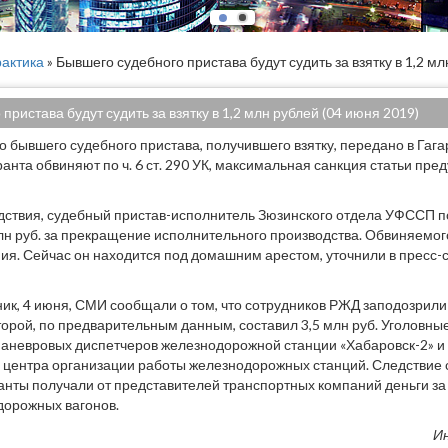
актика
» Бывшего судебного пристава будут судить за взятку в 1,2 м
пристава будут судить за взятку в 1,2 млн рублей (04 июня 2019)
о бывшего судебного пристава, получившего взятку, передано в Гаг
анта обвиняют по ч. 6 ст. 290 УК, максимальная санкция статьи пре
дствия, судебный пристав-исполнитель Зюзинского отдела УФССП п
лн руб. за прекращение исполнительного производства. Обвиняемог
ия. Сейчас он находится под домашним арестом, уточнили в пресс
ник, 4 июня, СМИ сообщали о том, что сотрудников РЖД заподозрил
оторой, по предварительным данным, составил 3,5 млн руб. Уголовны
аневровых диспетчеров железнодорожной станции «Хабаровск-2» и
 центра организации работы железнодорожных станций. Следствие сч
анты получали от представителей транспортных компаний деньги за
дорожных вагонов.
И