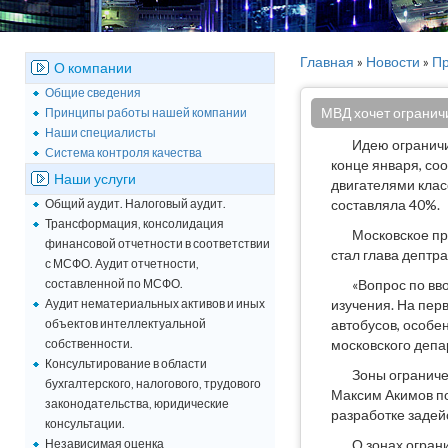
Главная
»
Новости
»
Пр
О компании
Общие сведения
МВД хочет огранич
Принципы работы нашей компании
Наши специалисты
Идею ограничи
Система контроля качества
конце января, со
Наши услуги
двигателями класс
Общий аудит. Налоговый аудит.
составляла 40%.
Трансформация, консолидация
Московское пр
финансовой отчетности в соответствии
стал глава дептр
с МСФО. Аудит отчетности,
составленной по МСФО.
«Вопрос по вв
Аудит нематериальных активов и иных
изучения. На пер
объектов интеллектуальной
автобусов, особе
собственности.
московского депа
Консультирование в области
Зоны ограничен
бухгалтерского, налогового, трудового
Максим Акимов по
законодательства, юридические
разработке заде
консультации.
Независимая оценка
О зонах огран