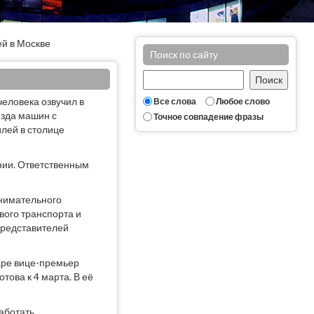
й в Москве
Поиск по сайту
еловека озвучил в
Все слова
Любое слово
езда машин с
Точное совпадение фразы
илей в столице
нии. Ответственным
внимательного
вого транспорта и
представителей
варе вице-премьер
това к 4 марта. В её
аботать