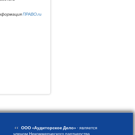
нформация
ПРАВО.ru
“
ООО «Аудиторское Дело»
- является
членом Некоммерческого партнерства