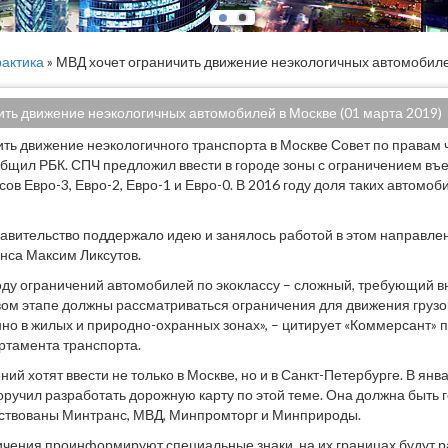
актика
» МВД хочет ограничить движение неэкологичных автомобиле
ить движение неэкологичных автомобилей в Москве (01 марта 2019)
ть движение неэкологичного транспорта в Москве Совет по правам ч
общил РБК. СПЧ предложил ввести в городе зоны с ограничением въ
ов Евро-3, Евро-2, Евро-1 и Евро-0. В 2016 году доля таких автомоб
авительство поддержало идею и занялось работой в этом направле
анса Максим Ликсутов.
оду ограничений автомобилей по экоклассу – сложный, требующий 
вом этапе должны рассматриваться ограничения для движения грузо
нно в жилых и природно-охранных зонах», – цитирует «Коммерсант» 
ртамента транспорта.
ий хотят ввести не только в Москве, но и в Санкт-Петербурге. В ян
ручил разработать дорожную карту по этой теме. Она должна быть го
йствованы Минтранс, МВД, Минпромторг и Минприроды.
ичения проинформируют специальные знаки, на их границах будут р