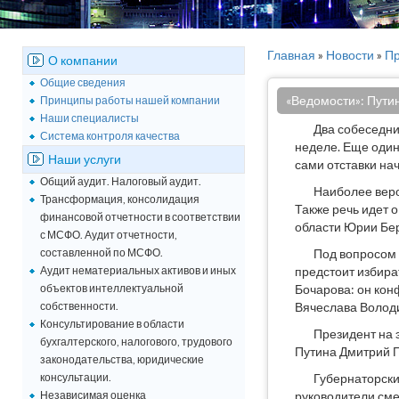
Главная
»
Новости
»
Пр
О компании
Общие сведения
«Ведомости»: Путин
Принципы работы нашей компании
Наши специалисты
Два собеседни
Система контроля качества
неделе. Еще один
Наши услуги
сами отставки нач
Общий аудит. Налоговый аудит.
Наиболее веро
Трансформация, консолидация
Также речь идет 
финансовой отчетности в соответствии
области Юрии Бер
с МСФО. Аудит отчетности,
составленной по МСФО.
Под вопросом 
Аудит нематериальных активов и иных
предстоит избира
объектов интеллектуальной
Бочарова: он кон
собственности.
Вячеслава Волод
Консультирование в области
Президент на 
бухгалтерского, налогового, трудового
Путина Дмитрий П
законодательства, юридические
консультации.
Губернаторски
Независимая оценка
руководители сме