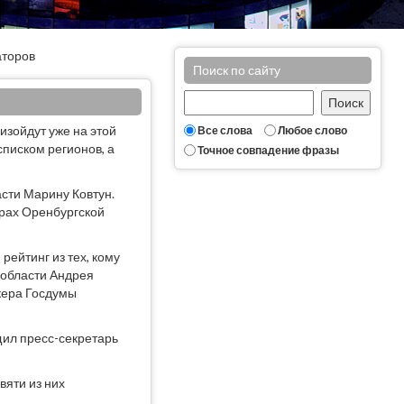
аторов
Поиск по сайту
изойдут уже на этой
Все слова
Любое слово
списком регионов, а
Точное совпадение фразы
сти Марину Ковтун.
орах Оренбургской
рейтинг из тех, кому
 области Андрея
икера Госдумы
щил пресс-секретарь
вяти из них