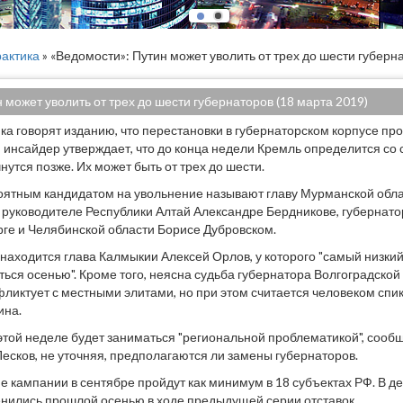
актика
» «Ведомости»: Путин может уволить от трех до шести губерн
 может уволить от трех до шести губернаторов (18 марта 2019)
ка говорят изданию, что перестановки в губернаторском корпусе про
 инсайдер утверждает, что до конца недели Кремль определится со 
нутся позже. Их может быть от трех до шести.
ятным кандидатом на увольнение называют главу Мурманской обла
о руководителе Республики Алтай Александре Бердникове, губернат
ге и Челябинской области Борисе Дубровском.
находится глава Калмыкии Алексей Орлов, у которого "самый низкий 
ться осенью". Кроме того, неясна судьба губернатора Волгоградской
фликтует с местными элитами, но при этом считается человеком сп
ина.
этой неделе будет заниматься "региональной проблематикой", сооб
есков, не уточняя, предполагаются ли замены губернаторов.
е кампании в сентябре пройдут как минимум в 18 субъектах РФ. В де
нились прошлой осенью в ходе предыдущей серии отставок.