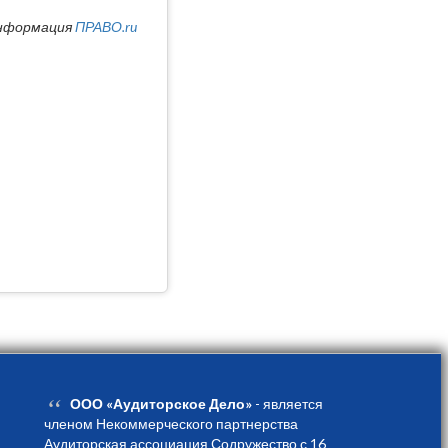
нформация
ПРАВО.ru
“
ООО «Аудиторское Дело»
- является
членом Некоммерческого партнерства
Аудиторская ассоциация Содружество с 16