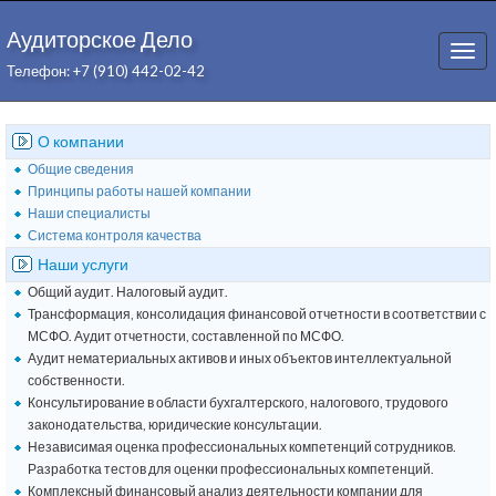
Аудиторское Дело
Togg
Телефон: +7 (910) 442-02-42
navi
О компании
Общие сведения
Принципы работы нашей компании
Наши специалисты
Система контроля качества
Наши услуги
Общий аудит. Налоговый аудит.
Трансформация, консолидация финансовой отчетности в соответствии с
МСФО. Аудит отчетности, составленной по МСФО.
Аудит нематериальных активов и иных объектов интеллектуальной
собственности.
Консультирование в области бухгалтерского, налогового, трудового
законодательства, юридические консультации.
Независимая оценка профессиональных компетенций сотрудников.
Разработка тестов для оценки профессиональных компетенций.
Комплексный финансовый анализ деятельности компании для