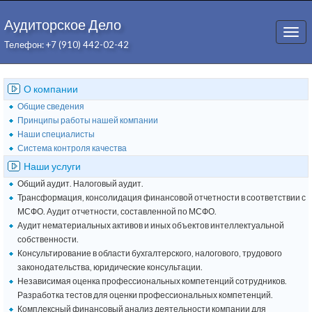
Аудиторское Дело
Togg
Телефон: +7 (910) 442-02-42
navi
О компании
Общие сведения
Принципы работы нашей компании
Наши специалисты
Система контроля качества
Наши услуги
Общий аудит. Налоговый аудит.
Трансформация, консолидация финансовой отчетности в соответствии с
МСФО. Аудит отчетности, составленной по МСФО.
Аудит нематериальных активов и иных объектов интеллектуальной
собственности.
Консультирование в области бухгалтерского, налогового, трудового
законодательства, юридические консультации.
Независимая оценка профессиональных компетенций сотрудников.
Разработка тестов для оценки профессиональных компетенций.
Комплексный финансовый анализ деятельности компании для