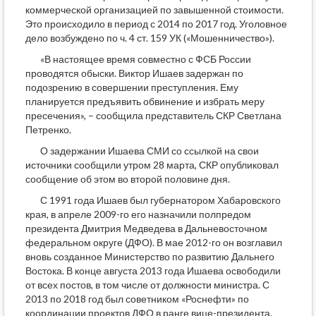
коммерческой организацией по завышенной стоимости.
Это происходило в период с 2014 по 2017 год. Уголовное
дело возбуждено по ч. 4 ст. 159 УК («Мошенничество»).
«В настоящее время совместно с ФСБ России
проводятся обыски. Виктор Ишаев задержан по
подозрению в совершении преступления. Ему
планируется предъявить обвинение и избрать меру
пресечения», – сообщила представитель СКР Светлана
Петренко.
О задержании Ишаева СМИ со ссылкой на свои
источники сообщили утром 28 марта, СКР опубликовал
сообщение об этом во второй половине дня.
С 1991 года Ишаев был губернатором Хабаровского
края, в апреле 2009-го его назначили полпредом
президента Дмитрия Медведева в Дальневосточном
федеральном округе (ДФО). В мае 2012-го он возглавил
вновь созданное Министерство по развитию Дальнего
Востока. В конце августа 2013 года Ишаева освободили
от всех постов, в том числе от должности министра. С
2013 по 2018 год был советником «Роснефти» по
координации проектов ДФО в ранге вице-президента.