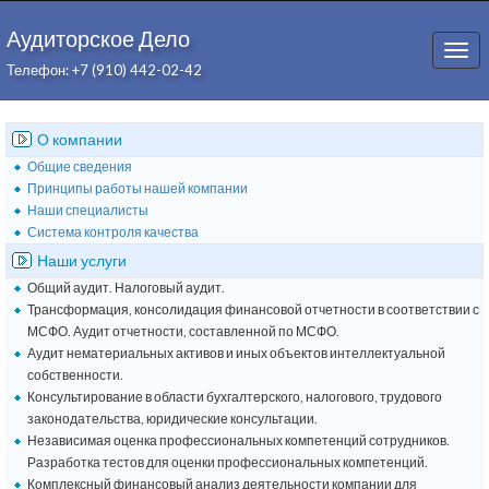
Аудиторское Дело
Togg
Телефон: +7 (910) 442-02-42
navi
О компании
Общие сведения
Принципы работы нашей компании
Наши специалисты
Система контроля качества
Наши услуги
Общий аудит. Налоговый аудит.
Трансформация, консолидация финансовой отчетности в соответствии с
МСФО. Аудит отчетности, составленной по МСФО.
Аудит нематериальных активов и иных объектов интеллектуальной
собственности.
Консультирование в области бухгалтерского, налогового, трудового
законодательства, юридические консультации.
Независимая оценка профессиональных компетенций сотрудников.
Разработка тестов для оценки профессиональных компетенций.
Комплексный финансовый анализ деятельности компании для