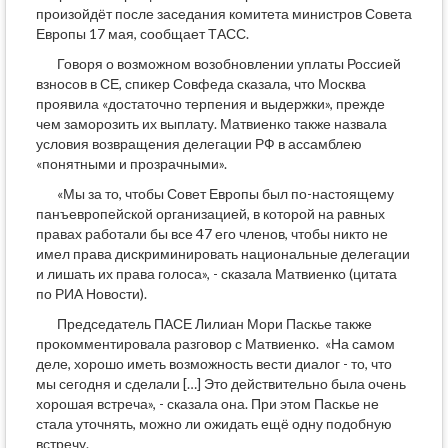
произойдёт после заседания комитета министров Совета
Европы 17 мая, сообщает ТАСС.
Говоря о возможном возобновлении уплаты Россией
взносов в СЕ, спикер Совфеда сказала, что Москва
проявила «достаточно терпения и выдержки», прежде
чем заморозить их выплату. Матвиенко также назвала
условия возвращения делегации РФ в ассамблею
«понятными и прозрачными».
«Мы за то, чтобы Совет Европы был по-настоящему
панъевропейской организацией, в которой на равных
правах работали бы все 47 его членов, чтобы никто не
имел права дискриминировать национальные делегации
и лишать их права голоса», - сказала Матвиенко (цитата
по РИА Новости).
Председатель ПАСЕ Лилиан Мори Паскье также
прокомментировала разговор с Матвиенко. «На самом
деле, хорошо иметь возможность вести диалог - то, что
мы сегодня и сделали […] Это действительно была очень
хорошая встреча», - сказала она. При этом Паскье не
стала уточнять, можно ли ожидать ещё одну подобную
встречу.