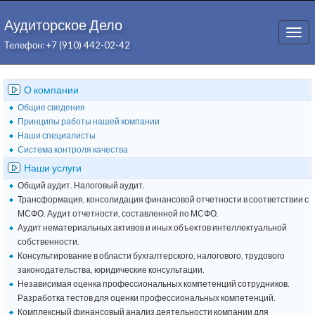
Аудиторское Дело
Togg
Телефон: +7 (910) 442-02-42
navi
О компании
Общие сведения
Принципы работы нашей компании
Наши специалисты
Система контроля качества
Наши услуги
Общий аудит. Налоговый аудит.
Трансформация, консолидация финансовой отчетности в соответствии с
МСФО. Аудит отчетности, составленной по МСФО.
Аудит нематериальных активов и иных объектов интеллектуальной
собственности.
Консультирование в области бухгалтерского, налогового, трудового
законодательства, юридические консультации.
Независимая оценка профессиональных компетенций сотрудников.
Разработка тестов для оценки профессиональных компетенций.
Комплексный финансовый анализ деятельности компании для