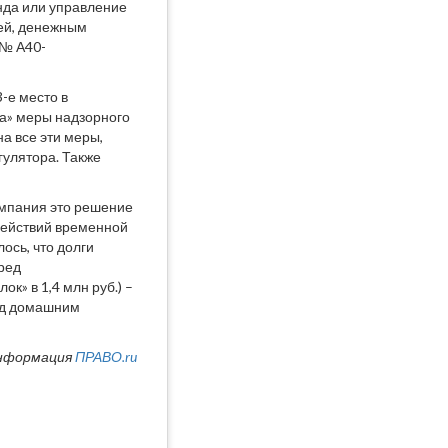
нда или управление
ей, денежным
 № А40-
-е место в
а» меры надзорного
а все эти меры,
гулятора. Также
омпания это решение
 действий временной
ось, что долги
ред
к» в 1,4 млн руб.) –
под домашним
нформация
ПРАВО.ru