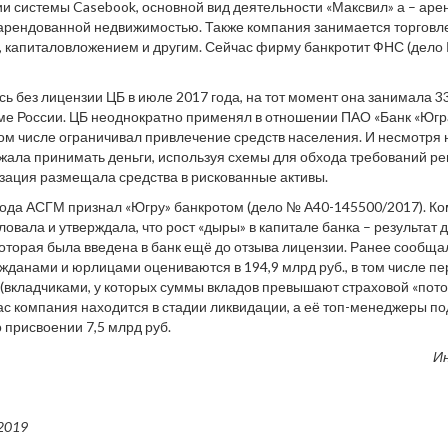
 системы Casebook, основной вид деятельности «Максвил» а – аре
 арендованной недвижимостью. Также компания занимается торговл
 капиталовложением и другим. Сейчас фирму банкротит ФНС (дело
сь без лицензии ЦБ в июле 2017 года, на тот момент она занимала 33
ме России. ЦБ неоднократно применял в отношении ПАО «Банк «Югр
том числе ограничивал привлечение средств населения. И несмотря н
ала принимать деньги, используя схемы для обхода требований ре
зация размещала средства в рискованные активы.
ода АСГМ признал «Югру» банкротом (дело № А40-145500/2017). К
овала и утверждала, что рост «дыры» в капитале банка – результат
оторая была введена в банк ещё до отзыва лицензии. Ранее сообщал
жданами и юрлицами оцениваются в 194,9 млрд руб., в том числе пе
вкладчиками, у которых суммы вкладов превышают страховой «потоло
час компания находится в стадии ликвидации, а её топ-менеджеры 
о присвоении 7,5 млрд руб.
И
2019