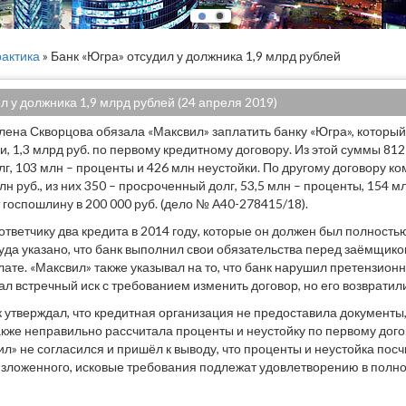
актика
» Банк «Югра» отсудил у должника 1,9 млрд рублей
л у должника 1,9 млрд рублей (24 апреля 2019)
ена Скворцова обязала «Максвил» заплатить банку «Югра», который
и, 1,3 млрд руб. по первому кредитному договору. Из этой суммы 81
г, 103 млн – проценты и 426 млн неустойки. По другому договору к
лн руб., из них 350 – просроченный долг, 53,5 млн – проценты, 154 м
 госпошлину в 200 000 руб. (дело № А40-278415/18).
ответчику два кредита в 2014 году, которые он должен был полностью
суда указано, что банк выполнил свои обязательства перед заёмщико
лате. «Максвил» также указывал на то, что банк нарушил претензио
ал встречный иск с требованием изменить договор, но его возвратил
к утверждал, что кредитная организация не предоставила документ
акже неправильно рассчитала проценты и неустойку по первому догов
л» не согласился и пришёл к выводу, что проценты и неустойка посч
зложенного, исковые требования подлежат удовлетворению в полно