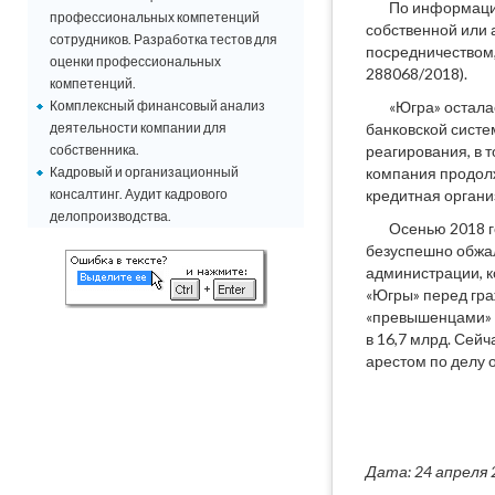
По информации
профессиональных компетенций
собственной или
сотрудников. Разработка тестов для
посредничеством,
оценки профессиональных
288068/2018).
компетенций.
Комплексный финансовый анализ
«Югра» остала
деятельности компании для
банковской систе
собственника.
реагирования, в 
Кадровый и организационный
компания продолж
консалтинг. Аудит кадрового
кредитная органи
делопроизводства.
Осенью 2018 г
безуспешно обжал
администрации, к
«Югры» перед гра
«превышенцами» (
в 16,7 млрд. Сей
арестом по делу 
Дата: 24 апреля 