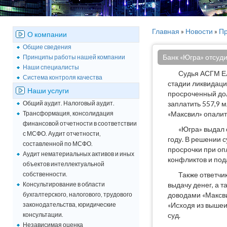
Главная
»
Новости
»
Пр
О компании
Общие сведения
Банк «Югра» отсуди
Принципы работы нашей компании
Наши специалисты
Судья АСГМ Ел
Система контроля качества
стадии ликвидаци
Наши услуги
просроченный дол
Общий аудит. Налоговый аудит.
заплатить 557,9 м
Трансформация, консолидация
«Максвил» опалит
финансовой отчетности в соответствии
«Югра» выдал 
с МСФО. Аудит отчетности,
году. В решении 
составленной по МСФО.
просрочки при оп
Аудит нематериальных активов и иных
конфликтов и под
объектов интеллектуальной
собственности.
Также ответчи
Консультирование в области
выдачу денег, а т
бухгалтерского, налогового, трудового
доводами «Максви
законодательства, юридические
«Исходя из вышеи
консультации.
суд.
Независимая оценка