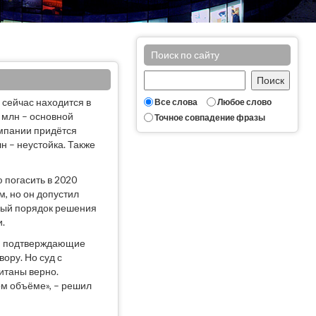
Поиск по сайту
 сейчас находится в
Все слова
Любое слово
2 млн – основной
Точное совпадение фразы
омпании придётся
лн – неустойка. Также
 погасить в 2020
м, но он допустил
нный порядок решения
и.
ы, подтверждающие
ору. Но суд с
итаны верно.
м объёме», – решил