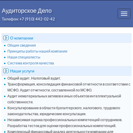
Аудиторское Дело
Togg
Телефон: +7 (910) 442-02-42
navi
О компании
Общие сведения
Принципы работы нашей компании
Наши специалисты
Система контроля качества
Наши услуги
Общий аудит. Налоговый аудит.
Трансформация, консолидация финансовой отчетности в соответствии с
МСФО. Аудит отчетности, составленной по МСФО.
Аудит нематериальных активов и иных объектов интеллектуальной
собственности.
Консультирование в области бухгалтерского, налогового, трудового
законодательства, юридические консультации.
Независимая оценка профессиональных компетенций сотрудников.
Разработка тестов для оценки профессиональных компетенций.
Комплексный финансовый анализ деятельности компании для