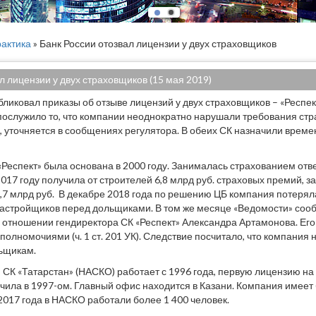
актика
» Банк России отозвал лицензии у двух страховщиков
л лицензии у двух страховщиков (15 мая 2019)
бликовал приказы об отзыве лицензий у двух страховщиков – «Респе
послужило то, что компании неоднократно нарушали требования стр
, уточняется в сообщениях регулятора. В обеих СК назначили врем
«Респект» была основана в 2000 году. Занималась страхованием отв
017 году получила от строителей 6,8 млрд руб. страховых премий, з
4,7 млрд руб. В декабре 2018 года по решению ЦБ компания потерял
застройщиков перед дольщиками. В том же месяце «Ведомости» соо
в отношении гендиректора СК «Респект» Александра Артамонова. Его
полномочиями (ч. 1 ст. 201 УК). Следствие посчитало, что компания
ьщикам.
СК «Татарстан» (НАСКО) работает с 1996 года, первую лицензию н
чила в 1997-ом. Главный офис находится в Казани. Компания имее
 2017 года в НАСКО работали более 1 400 человек.