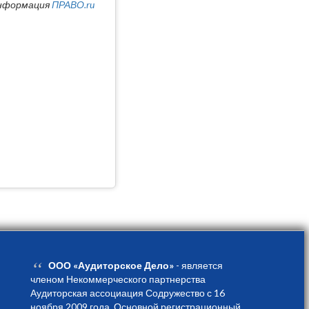
нформация
ПРАВО.ru
“
ООО «Аудиторское Дело»
- является
членом Некоммерческого партнерства
Аудиторская ассоциация Содружество с 16
ноября 2009 года. Основной регистрационный