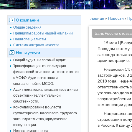
Главная
»
Новости
»
Пр
О компании
Общие сведения
Банк России отозва
Принципы работы нашей компании
Наши специалисты
15 мая ЦБ опу
Система контроля качества
Поводом к этому 
Наши услуги
законодательства
Общий аудит. Налоговый аудит.
администрацию.
Трансформация, консолидация
Рязанская СК 
финансовой отчетности в соответствии
застройщиков. В 2
с МСФО. Аудит отчетности,
2018 года – еще 
составленной по МСФО.
ответственность 
Аудит нематериальных активов и иных
уголовного дела 
объектов интеллектуальной
злоупотреблении 
собственности.
компенсации дол
Консультирование в области
бухгалтерского, налогового, трудового
Национальная 
законодательства, юридические
страхования полу
консультации.
в России. К концу
Независимая оценка