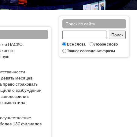
Поиск по сайту
кт» и НАСКО.
Все слова
Любое слово
ахового
Точное совпадение фразы
енную
етственности
а девять месяцев
а право страховать
бщили о возбуждении
 заподозрили в
 не выплатила
а осуществление
т более 130 филиалов