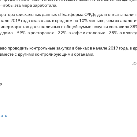
о чтобы эта мера заработала.
ератора фискальных данных «Платформа ОФД», доля оплаты налич
артале 2019 года оказалась в среднем на 10% меньше, чем за аналог
 гипермаркетах доля наличных в общей сумме покупки составила 38%
у дома – 59%, в ресторанах – 32%, в кафе и столовых – 38%, а в зав
аво проводить контрольные закупки в банках в начале 2019 года, в д
 вместе с другими контролирующими органами.
И
9
тать