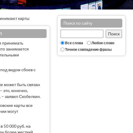
ринимают карты
Поиск по сайту
)
ся принимать
Все слова
Любое слово
 кто занимается
Точное совпадение фразы
ительными
под видом сбоев с
же может быть связан
 это, конечно,
, – заявил Скобелкин.
овские карты все
нии могут
 50 000 руб. на
ен более жесткий