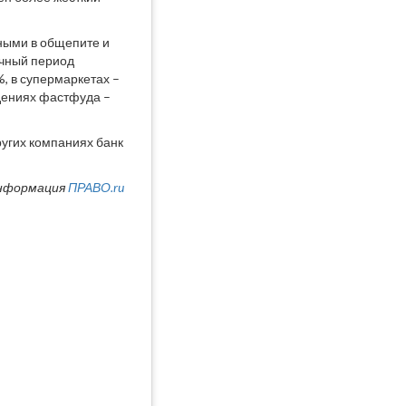
ными в общепите и
ичный период
, в супермаркетах –
едениях фастфуда –
ругих компаниях банк
нформация
ПРАВО.ru