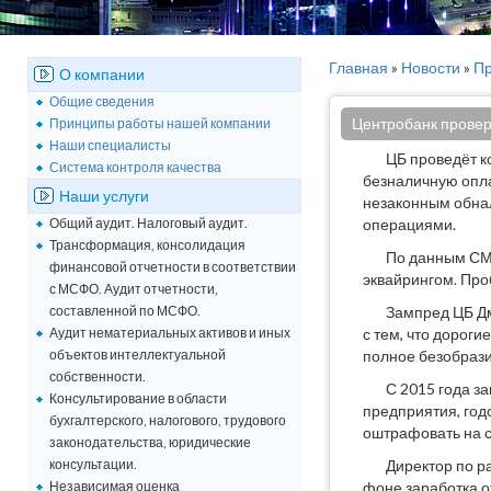
Главная
»
Новости
»
Пр
О компании
Общие сведения
Центробанк провер
Принципы работы нашей компании
Наши специалисты
ЦБ проведёт к
Система контроля качества
безналичную опла
Наши услуги
незаконным обнал
Общий аудит. Налоговый аудит.
операциями.
Трансформация, консолидация
По данным СМИ
финансовой отчетности в соответствии
эквайрингом. Про
с МСФО. Аудит отчетности,
составленной по МСФО.
Зампред ЦБ Дм
Аудит нематериальных активов и иных
с тем, что дороги
объектов интеллектуальной
полное безобразие
собственности.
С 2015 года з
Консультирование в области
предприятия, годо
бухгалтерского, налогового, трудового
оштрафовать на су
законодательства, юридические
консультации.
Директор по р
Независимая оценка
фоне заработка о