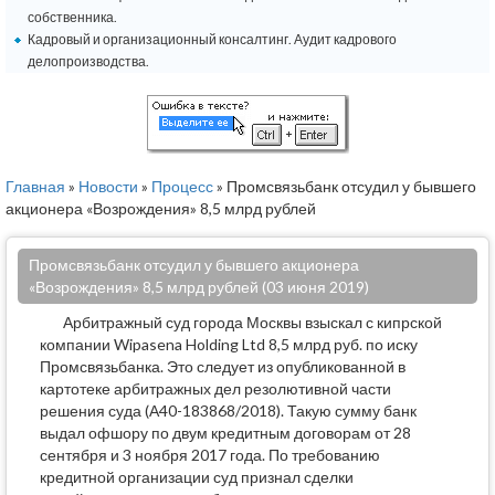
собственника.
Кадровый и организационный консалтинг. Аудит кадрового
делопроизводства.
Главная
»
Новости
»
Процесс
» Промсвязьбанк отсудил у бывшего
акционера «Возрождения» 8,5 млрд рублей
Промсвязьбанк отсудил у бывшего акционера
«Возрождения» 8,5 млрд рублей (03 июня 2019)
Арбитражный суд города Москвы взыскал с кипрской
компании Wipasena Holding Ltd 8,5 млрд руб. по иску
Промсвязьбанка. Это следует из опубликованной в
картотеке арбитражных дел резолютивной части
решения суда (А40-183868/2018). Такую сумму банк
выдал офшору по двум кредитным договорам от 28
сентября и 3 ноября 2017 года. По требованию
кредитной организации суд признал сделки