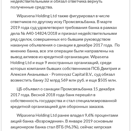
недействительными и обязал ответчика вернуть
полученные средства.
Wipasena Holding Ltd также фигурировал в числе
ответчиков по другому иску Промсвязьбанка. В марте
2019 года суд удовлетворил требования банка в рамках
дела № А40-14824/2018 и признал недействительными
ряд сделок, совершенных его бывшим руководством
накануне объявления о санации в декабре 2017 года. По
мнению банка, все эти операции были направлены на
вывод активов из кредитной организации. Wipasena
Holding Ltd и еще 9 иностранных организаций, среди
которых компания бывших собственников ПСБ Дмитрия и
Алексея Ананьевых - Promsvyaz Capital B.V., суд обязал
возместить банку 32 млрд 569 млн руб. и еще $505 млн.
ЦБ объявил о санации Промсвязьбанка 15 декабря
2017 года. Весной 2018 года банк перешёл в
собственность государства и стал специализированной
кредитной организацией для оборонных заказов.
Wipasena Holding Ltd ранее владел 9,6% процентами
акций банка «Возрождение». В январе 2019 основным
акционером банка стал ВТБ (96,3%), сейчас кипрская