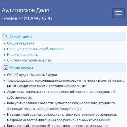
Аудиторское Дело
Togg
Телефон: +7 (910) 442-02-42
navi
О компании
Общие сведения
Принципы работы нашей компании
Наши специалисты
Система контроля качества
Наши услуги
Общий аудит. Налоговый аудит.
Трансформация, консолидация финансовой отчетности в соответствии с
МСФО. Аудит отчетности, составленной по МСФО.
Аудит нематериальных активов и иных объектов интеллектуальной
собственности.
Консультирование в области бухгалтерского, налогового, трудового
законодательства, юридические консультации.
Независимая оценка профессиональных компетенций сотрудников.
Разработка тестов для оценки профессиональных компетенций.
Комплексный финансовый анализ деятельности компании для