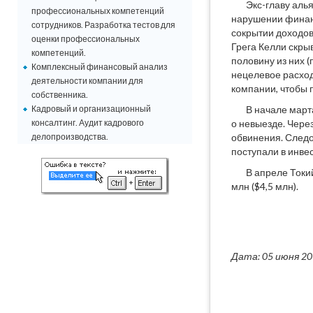
Экс-главу алья
профессиональных компетенций
нарушении финанс
сотрудников. Разработка тестов для
сокрытии доходов
оценки профессиональных
Грега Келли скры
компетенций.
половину из них 
Комплексный финансовый анализ
нецелевое расход
деятельности компании для
компании, чтобы 
собственника.
Кадровый и организационный
В начале март
консалтинг. Аудит кадрового
о невыезде. Чере
делопроизводства.
обвинения. Следо
поступали в инве
В апреле Токи
млн ($4,5 млн).
Дата: 05 июня 2