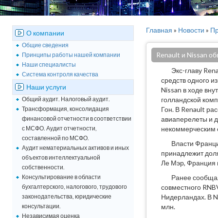
Главная
»
Новости
»
Пр
О компании
Общие сведения
Renault и Nissan о
Принципы работы нашей компании
Наши специалисты
Экс-главу Ren
Система контроля качества
средств одного и
Наши услуги
Nissan в ходе вн
Общий аудит. Налоговый аудит.
голландской компа
Трансформация, консолидация
Гон. В Renault р
финансовой отчетности в соответствии
авиаперелеты и д
с МСФО. Аудит отчетности,
некоммерческим 
составленной по МСФО.
Власти Франци
Аудит нематериальных активов и иных
принадлежит доля
объектов интеллектуальной
Ле Мэр, Франция 
собственности.
Консультирование в области
Ранее сообщал
бухгалтерского, налогового, трудового
совместного RNBV.
законодательства, юридические
Нидерландах. В N
консультации.
млн.
Независимая оценка