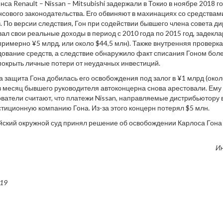
нса Renault – Nissan – Mitsubishi задержали в Токио в ноябре 2018 
ового законодательства. Его обвиняют в махинациях со средствам
. По версии следствия, Гон при содействии бывшего члена совета д
вал свои реальные доходы в период с 2010 года по 2015 год, задекл
(примерно ¥5 млрд, или около $44,5 млн). Также внутренняя проверк
ование средств, а следствие обнаружило факт списания Гоном боле
покрыть личные потери от неудачных инвестиций.
а защита Гона добилась его освобождения под залог в ¥1 млрд (окол
з месяц бывшего руководителя автоконцерна снова арестовали. Ем
ватели считают, что платежи Nissan, направляемые дистрибьютору 
стиционную компанию Гона. Из-за этого концерн потерял $5 млн.
йский окружной суд принял решение об освобождении Карлоса Гона 
И
019