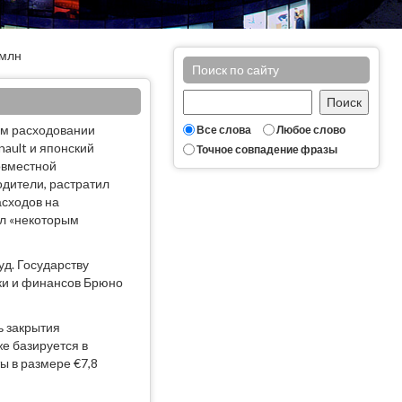
 млн
Поиск по сайту
ном расходовании
Все слова
Любое слово
nault и японский
Точное совпадение фразы
овместной
одители, растратил
асходов на
ил «некоторым
уд. Государству
ики и финансов Брюно
ь закрытия
же базируется в
ы в размере €7,8