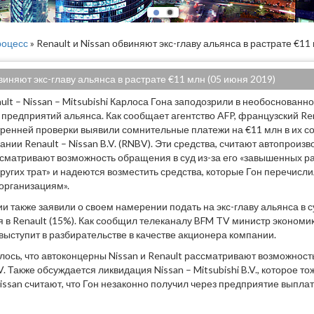
оцесс
» Renault и Nissan обвиняют экс-главу альянса в растрате €11
бвиняют экс-главу альянса в растрате €11 млн (05 июня 2019)
ault – Nissan – Mitsubishi Карлоса Гона заподозрили в необоснован
з предприятий альянса. Как сообщает агентство AFP, французский Re
утренней проверки выявили сомнительные платежи на €11 млн в их с
нии Renault – Nissan B.V. (RNBV). Эти средства, считают автопроизв
ассматривают возможность обращения в суд из-за его «завышенных р
ругих трат» и надеются возместить средства, которые Гон перечисл
организациям».
и также заявили о своем намерении подать на экс-главу альянса в с
 в Renault (15%). Как сообщил телеканалу BFM TV министр эконом
выступит в разбирательстве в качестве акционера компании.
ось, что автоконцерны Nissan и Renault рассматривают возможност
 Также обсуждается ликвидация Nissan – Mitsubishi B.V., которое то
issan считают, что Гон незаконно получил через предприятие выплат