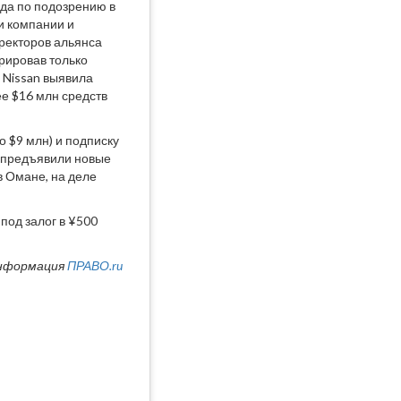
года по подозрению в
и компании и
иректоров альянса
арировав только
а Nissan выявила
е $16 млн средств
о $9 млн) и подписку
у предъявили новые
в Омане, на деле
под залог в ¥500
нформация
ПРАВО.ru