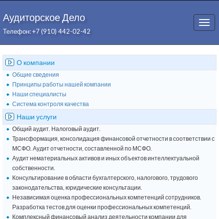
Аудиторское Дело
Togg
Телефон: +7 (910) 442-02-42
navi
О компании
Общие сведения
Принципы работы нашей компании
Наши специалисты
Система контроля качества
Наши услуги
Общий аудит. Налоговый аудит.
Трансформация, консолидация финансовой отчетности в соответствии с
МСФО. Аудит отчетности, составленной по МСФО.
Аудит нематериальных активов и иных объектов интеллектуальной
собственности.
Консультирование в области бухгалтерского, налогового, трудового
законодательства, юридические консультации.
Независимая оценка профессиональных компетенций сотрудников.
Разработка тестов для оценки профессиональных компетенций.
Комплексный финансовый анализ деятельности компании для