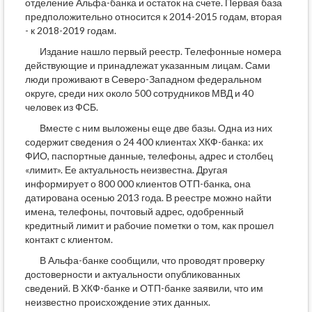
отделение Альфа-банка и остаток на счете. Первая база
предположительно относится к 2014-2015 годам, вторая
- к 2018-2019 годам.
Издание нашло первый реестр. Телефонные номера
действующие и принадлежат указанным лицам. Сами
люди проживают в Северо-Западном федеральном
округе, среди них около 500 сотрудников МВД и 40
человек из ФСБ.
Вместе с ним выложены еще две базы. Одна из них
содержит сведения о 24 400 клиентах ХКФ-банка: их
ФИО, паспортные данные, телефоны, адрес и столбец
«лимит». Ее актуальность неизвестна. Другая
информирует о 800 000 клиентов ОТП-банка, она
датирована осенью 2013 года. В реестре можно найти
имена, телефоны, почтовый адрес, одобренный
кредитный лимит и рабочие пометки о том, как прошел
контакт с клиентом.
В Альфа-банке сообщили, что проводят проверку
достоверности и актуальности опубликованных
сведений. В ХКФ-банке и ОТП-банке заявили, что им
неизвестно происхождение этих данных.