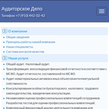
Аудиторское Дело
Togg
Телефон: +7 (910) 442-02-42
navi
О компании
Общие сведения
Принципы работы нашей компании
Наши специалисты
Система контроля качества
Наши услуги
Общий аудит. Налоговый аудит.
Трансформация, консолидация финансовой отчетности в соответствии с
МСФО. Аудит отчетности, составленной по МСФО.
Аудит нематериальных активов и иных объектов интеллектуальной
собственности.
Консультирование в области бухгалтерского, налогового, трудового
законодательства, юридические консультации.
Независимая оценка профессиональных компетенций сотрудников.
Разработка тестов для оценки профессиональных компетенций.
Комплексный финансовый анализ деятельности компании для