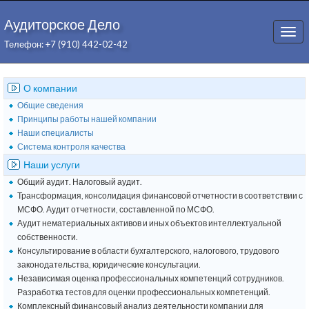
Аудиторское Дело
Togg
Телефон: +7 (910) 442-02-42
navi
О компании
Общие сведения
Принципы работы нашей компании
Наши специалисты
Система контроля качества
Наши услуги
Общий аудит. Налоговый аудит.
Трансформация, консолидация финансовой отчетности в соответствии с
МСФО. Аудит отчетности, составленной по МСФО.
Аудит нематериальных активов и иных объектов интеллектуальной
собственности.
Консультирование в области бухгалтерского, налогового, трудового
законодательства, юридические консультации.
Независимая оценка профессиональных компетенций сотрудников.
Разработка тестов для оценки профессиональных компетенций.
Комплексный финансовый анализ деятельности компании для