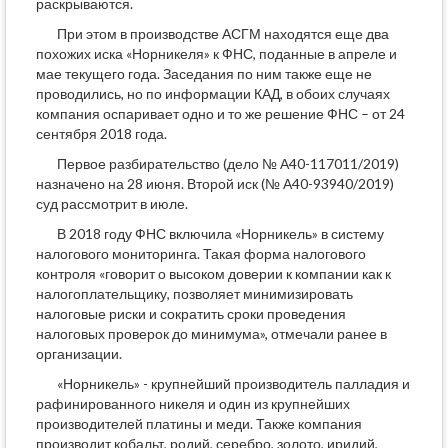
раскрываются.
При этом в производстве АСГМ находятся еще два
похожих иска «Норникеля» к ФНС, поданные в апреле и
мае текущего года. Заседания по ним также еще не
проводились, но по информации КАД, в обоих случаях
компания оспаривает одно и то же решение ФНС – от 24
сентября 2018 года.
Первое разбирательство (дело № А40-117011/2019)
назначено на 28 июня. Второй иск (№ А40-93940/2019)
суд рассмотрит в июле.
В 2018 году ФНС включила «Норникель» в систему
налогового мониторинга. Такая форма налогового
контроля «говорит о высоком доверии к компании как к
налогоплательщику, позволяет минимизировать
налоговые риски и сократить сроки проведения
налоговых проверок до минимума», отмечали ранее в
организации.
«Норникель» - крупнейший производитель палладия и
рафинированного никеля и один из крупнейших
производителей платины и меди. Также компания
производит кобальт, родий, серебро, золото, иридий,