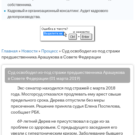
собственника.
Кадровый и организационный консалтинг. Аудит кадрового
делопроизводства.
Главная
»
Новости
»
Процесс
» Суд освободил из-под стражи
предшественника Арашукова в Совете Федерации
Суд освободил из-под стражи предшественника Арашукова
в Совете Федерации (01 марта 2019)
Экс-сенатор находился под стражей с марта 2018
года. Мосгорсуд отказался продлевать ему арест свыше
предельного срока. Дерева отпустили без меры
пресечения. Решение приняла судья Елена Поспелова,
сообщает РБК.
69-летний Дерев не присутствовал в суде из-за
проблем со здоровьем. С предыдущего заседания его
увезли с гипертоническим кризом. Заболевание бывшего