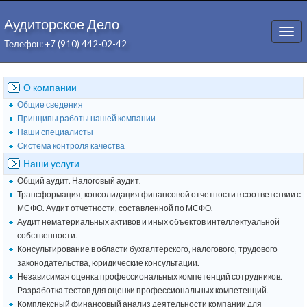
Аудиторское Дело
Togg
Телефон: +7 (910) 442-02-42
navi
О компании
Общие сведения
Принципы работы нашей компании
Наши специалисты
Система контроля качества
Наши услуги
Общий аудит. Налоговый аудит.
Трансформация, консолидация финансовой отчетности в соответствии с
МСФО. Аудит отчетности, составленной по МСФО.
Аудит нематериальных активов и иных объектов интеллектуальной
собственности.
Консультирование в области бухгалтерского, налогового, трудового
законодательства, юридические консультации.
Независимая оценка профессиональных компетенций сотрудников.
Разработка тестов для оценки профессиональных компетенций.
Комплексный финансовый анализ деятельности компании для