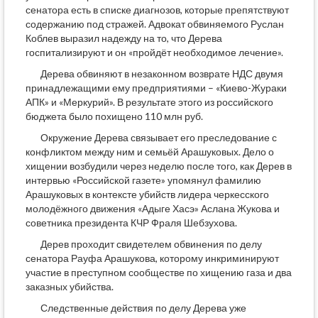
сенатора есть в списке диагнозов, которые препятствуют
содержанию под стражей. Адвокат обвиняемого Руслан
Коблев выразил надежду на то, что Дерева
госпитализируют и он «пройдёт необходимое лечение».
Дерева обвиняют в незаконном возврате НДС двумя
принадлежащими ему предприятиями – «Киево-Жураки
АПК» и «Меркурий». В результате этого из российского
бюджета было похищено 110 млн руб.
Окружение Дерева связывает его преследование с
конфликтом между ним и семьёй Арашуковых. Дело о
хищении возбудили через неделю после того, как Дерев в
интервью «Российской газете» упомянул фамилию
Арашуковых в контексте убийств лидера черкесского
молодёжного движения «Адыге Хасэ» Аслана Жукова и
советника президента КЧР Фраля Шебзухова.
Дерев проходит свидетелем обвинения по делу
сенатора Рауфа Арашукова, которому инкриминируют
участие в преступном сообществе по хищению газа и два
заказных убийства.
Следственные действия по делу Дерева уже