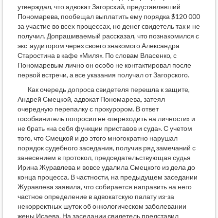
утверждал, что адвокат Загорский, представлявший
Пономарева, пообещал выплатить ему порядка $120 000
за участие во всех процессах, но денег свидетель так и не
получил. Допрашиваемый рассказал, что познакомился с
экс-аудитором через своего знакомого Александра
Старостина в кафе «Миля». По словам Власенко, с
Пономаревым лично он особо не контактировал после
первой встречи, а все указания получал от Загорского.
Как очередь допроса свидетеля перешла к защите,
Андрей Смецкой, адвокат Пономарева, затеял
очередную перепалку с прокурором. В ответ
гособвинитель попросил не «переходить на личности» и
не брать «на себя функции приставов и суда». С учетом
того, что Смецкой и до этого многократно нарушал
порядок судебного заседания, получив ряд замечаний с
занесением в протокол, председательствующая судья
Ирина Журавлева и вовсе удалила Смецкого из дела до
конца процесса. В частности, на предыдущем заседании
Журавлева заявила, что собирается направить на него
частное определение в адвокатскую палату из-за
некорректных шуток об онкологическом заболевании
жены Исаева. На заседании свидетель представил