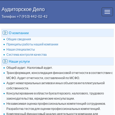
Аудиторское Дело
Togg
Телефон: +7 (910) 442-02-42
navi
О компании
Общие сведения
Принципы работы нашей компании
Наши специалисты
Система контроля качества
Наши услуги
Общий аудит. Налоговый аудит.
Трансформация, консолидация финансовой отчетности в соответствии с
МСФО. Аудит отчетности, составленной по МСФО.
Аудит нематериальных активов и иных объектов интеллектуальной
собственности.
Консультирование в области бухгалтерского, налогового, трудового
законодательства, юридические консультации.
Независимая оценка профессиональных компетенций сотрудников.
Разработка тестов для оценки профессиональных компетенций.
Комплексный финансовый анализ деятельности компании для