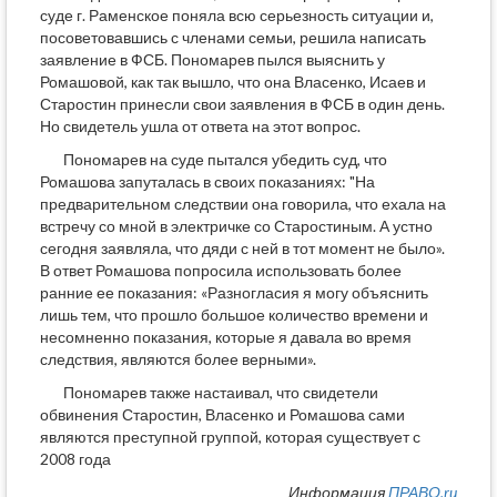
суде г. Раменское поняла всю серьезность ситуации и,
посоветовавшись с членами семьи, решила написать
заявление в ФСБ. Пономарев пылся выяснить у
Ромашовой, как так вышло, что она Власенко, Исаев и
Старостин принесли свои заявления в ФСБ в один день.
Но свидетель ушла от ответа на этот вопрос.
Пономарев на суде пытался убедить суд, что
Ромашова запуталась в своих показаниях: "На
предварительном следствии она говорила, что ехала на
встречу со мной в электричке со Старостиным. А устно
сегодня заявляла, что дяди с ней в тот момент не было».
В ответ Ромашова попросила использовать более
ранние ее показания: «Разногласия я могу объяснить
лишь тем, что прошло большое количество времени и
несомненно показания, которые я давала во время
следствия, являются более верными».
Пономарев также настаивал, что свидетели
обвинения Старостин, Власенко и Ромашова сами
являются преступной группой, которая существует с
2008 года
Информация
ПРАВО.ru