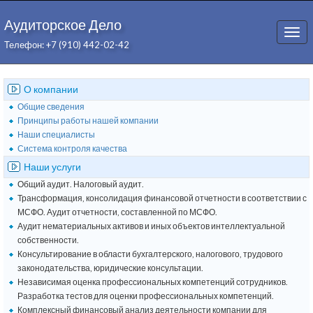
Аудиторское Дело
Togg
Телефон: +7 (910) 442-02-42
navi
О компании
Общие сведения
Принципы работы нашей компании
Наши специалисты
Система контроля качества
Наши услуги
Общий аудит. Налоговый аудит.
Трансформация, консолидация финансовой отчетности в соответствии с
МСФО. Аудит отчетности, составленной по МСФО.
Аудит нематериальных активов и иных объектов интеллектуальной
собственности.
Консультирование в области бухгалтерского, налогового, трудового
законодательства, юридические консультации.
Независимая оценка профессиональных компетенций сотрудников.
Разработка тестов для оценки профессиональных компетенций.
Комплексный финансовый анализ деятельности компании для