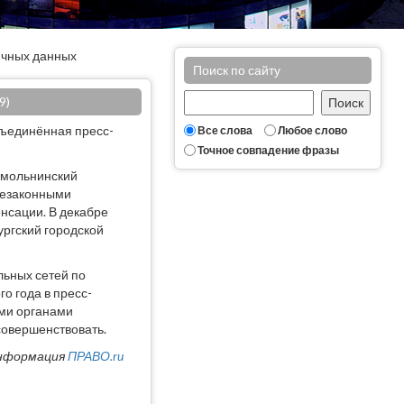
личных данных
Поиск по сайту
9)
бъединённая пресс-
Все слова
Любое слово
Точное совпадение фразы
Смольнинский
 незаконными
нсации. В декабре
ургский городской
льных сетей по
о года в пресс-
ыми органами
усовершенствовать.
нформация
ПРАВО.ru