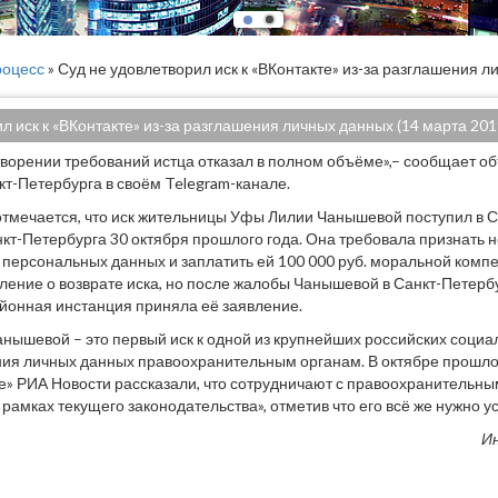
оцесс
» Суд не удовлетворил иск к «ВКонтакте» из-за разглашения 
л иск к «ВКонтакте» из-за разглашения личных данных (14 марта 201
творении требований истца отказал в полном объёме»,– сообщает о
кт-Петербурга в своём Telegram-канале.
тмечается, что иск жительницы Уфы Лилии Чанышевой поступил в 
кт-Петербурга 30 октября прошлого года. Она требовала признать
персональных данных и заплатить ей 100 000 руб. моральной компе
ление о возврате иска, но после жалобы Чанышевой в Санкт-Петерб
айонная инстанция приняла её заявление.
нышевой – это первый иск к одной из крупнейших российских социа
ия личных данных правоохранительным органам. В октябре прошлог
е» РИА Новости рассказали, что сотрудничают с правоохранительн
 рамках текущего законодательства», отметив что его всё же нужно 
И