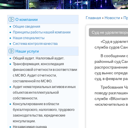
Главная
»
Новости
»
Пр
О компании
Общие сведения
Суд не удовлетвори
Принципы работы нашей компании
Наши специалисты
«Суд в удовле
Система контроля качества
служба судов Сан
Наши услуги
В сообщении о
Общий аудит. Налоговый аудит.
районный суд Сан
Трансформация, консолидация
распространение 
финансовой отчетности в соответствии
суд вынес опреде
с МСФО. Аудит отчетности,
суд, в феврале р
составленной по МСФО.
Аудит нематериальных активов и иных
Требования Ча
объектов интеллектуальной
поводу разглашен
собственности.
службе «ВКонтакт
Консультирование в области
«исключительно в
бухгалтерского, налогового, трудового
законодательства, юридические
консультации.
Независимая оценка