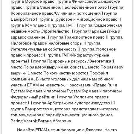
группа Морское право I группа Финансовое/Банковское
право I группа Семейное/Наследственное право I группа
Корпоративное право/Слияния и поглощения I группа
Банкротство II группа Трудовое и миграционное право II
группа Комплаенс II группа ТМТ II группа Коммерческая
недвижимость/Строительство II группа Фармацевтика и
здравоохранение II группа Транспортное право II группа
Налоговое право и налоговые споры II группа
Интеллектуальная собственность II группа Уголовное
право и процесс II группа ГЧП/Инфраструктурные
проекты III группа Природные ресурсы/Энергетика 1
место По размеру выручки на юриста 1 место По размеру
выручки 1 место По количеству юристов Профайл
компании × . В части уголовных дел нам нам об ином
участии ЕПАМ не известно», – рассказали «Право.Ru» в
Рустам Курмаев и партнёры Рустам Курмаев и партнеры
Федеральный рейтинг II группа Уголовное право и
процесс III группа Арбитражное судопроизводство III
группа Банкротство × , которая представляет интересы
топ-менеджера и партнёра инвестиционного фонда
Baring Vostok Вагана Абгаряна.
На сайте ЕПАМ нет информации о Джиоеве. На его