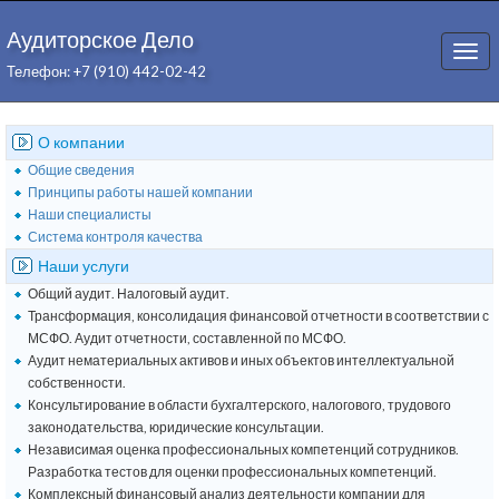
Аудиторское Дело
Togg
Телефон: +7 (910) 442-02-42
navi
О компании
Общие сведения
Принципы работы нашей компании
Наши специалисты
Система контроля качества
Наши услуги
Общий аудит. Налоговый аудит.
Трансформация, консолидация финансовой отчетности в соответствии с
МСФО. Аудит отчетности, составленной по МСФО.
Аудит нематериальных активов и иных объектов интеллектуальной
собственности.
Консультирование в области бухгалтерского, налогового, трудового
законодательства, юридические консультации.
Независимая оценка профессиональных компетенций сотрудников.
Разработка тестов для оценки профессиональных компетенций.
Комплексный финансовый анализ деятельности компании для