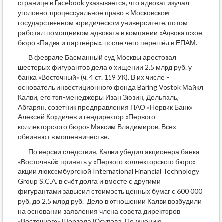
странице в Facebook указывается, что адвокат изучал
уголовно-процессуальное право в Московском
государственном юридическом университете, потом
работал помощником адвоката в компании «Адвокатское
бюро «Падва и партнёры», после чего перешёл в ЕПАМ.
В феврале Басманный суд Москвы арестовал
шестерых фигурантов дела о хищении 2,5 млрд руб. у
банка «Восточный» (ч. 4 ст. 159 УК). В их числе –
основатель инвестиционного фонда Baring Vostok Майкл
Калви, его топ-менеджеры Иван Зюзин, Дельпаль,
Абгарян, советник предправления ПАО «Норвик Банк»
Алексей Кордичев и гендиректор «Первого
коллекторского бюро» Максим Владимиров. Всех
обвиняют в мошенничестве.
По версии следствия, Калви убедил акционера банка
«Восточный» принять у «Первого коллекторского бюро»
акции люксембургской International Financial Technology
Group S.C.A. в счёт долга и вместе с другими
фигурантами завысил стоимость ценных бумаг с 600 000
руб. до 2,5 млрд руб. Дело в отношении Калви возбудили
на основании заявления члена совета директоров
«Восточного» Шерзода Юсупова. По мнению