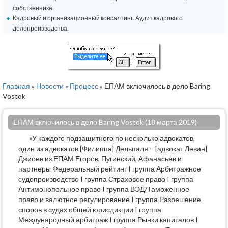
собственника.
Кадровый и организационный консалтинг. Аудит кадрового
делопроизводства.
Главная
»
Новости
»
Процесс
» ЕПАМ включилось в дело Baring
Vostok
ЕПАМ включилось в дело Baring Vostok (18 марта 2019)
«У каждого подзащитного по несколько адвокатов,
один из адвокатов [Филиппа] Дельпаля – [адвокат Леван]
Джиоев из ЕПАМ Егоров, Пугинский, Афанасьев и
партнеры Федеральный рейтинг I группа Арбитражное
судопроизводство I группа Страховое право I группа
Антимонопольное право I группа ВЭД/Таможенное
право и валютное регулирование I группа Разрешение
споров в судах общей юрисдикции I группа
Международный арбитраж I группа Рынки капиталов I