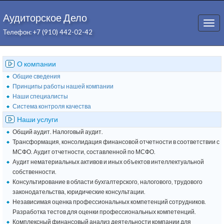
Аудиторское Дело
Togg
Телефон: +7 (910) 442-02-42
navi
О компании
Общие сведения
Принципы работы нашей компании
Наши специалисты
Система контроля качества
Наши услуги
Общий аудит. Налоговый аудит.
Трансформация, консолидация финансовой отчетности в соответствии с
МСФО. Аудит отчетности, составленной по МСФО.
Аудит нематериальных активов и иных объектов интеллектуальной
собственности.
Консультирование в области бухгалтерского, налогового, трудового
законодательства, юридические консультации.
Независимая оценка профессиональных компетенций сотрудников.
Разработка тестов для оценки профессиональных компетенций.
Комплексный финансовый анализ деятельности компании для