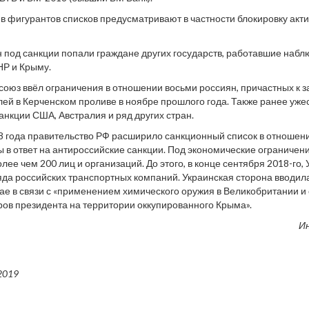
в фигурантов списков предусматривают в частности блокировку акти
 под санкции попали граждане других государств, работавшие наб
НР и Крыму.
союз ввёл ограничения в отношении восьми россиян, причастных к
лей в Керченском проливе в ноябре прошлого года. Также ранее уже
анкции США, Австралия и ряд других стран.
8 года правительство РФ расширило санкционный список в отношен
 в ответ на антироссийские санкции. Под экономические ограничен
ее чем 200 лиц и организаций. До этого, в конце сентября 2018-го,
яда российских транспортных компаний. Украинская сторона вводил
мае в связи с «применением химического оружия в Великобритании и
ов президента на территории оккупированного Крыма».
И
2019