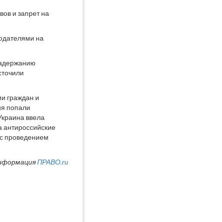
вов и запрет на
людателями на
 задержанию
сточили
ии граждан и
ия попали
 Украина ввела
а антироссийские
 с проведением
нформация
ПРАВО.ru