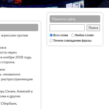
Поиск по сайту
и агрессию против
Все слова
Любое слово
Точное совпадение фразы
ов в
оста через
в ноябре 2018 года,
 сторона.
ское
, «незаконно
ли распространяющие
орь Сечин, Алексей и
зак и другие.
 Сбербанк,