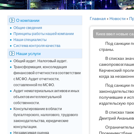
Главная
»
Новости
»
Пр
О компании
Общие сведения
Киев ввел новые са
Принципы работы нашей компании
Наши специалисты
Под санкции п
Система контроля качества
страны.
Наши услуги
В списках зна
Общий аудит. Налоговый аудит.
самопровозглашен
Трансформация, консолидация
Керченский проли
финансовой отчетности в соответствии
когда за незакон
с МСФО. Аудит отчетности,
составленной по МСФО.
Под санкции п
Аудит нематериальных активов и иных
законодательство
объектов интеллектуальной
получившие и ис
собственности.
издательскую пр
Консультирование в области
В списках так
бухгалтерского, налогового, трудового
Дмитрий Ананьевы
законодательства, юридические
консультации.
Ограничительн
Независимая оценка
Проминвестбанк, 