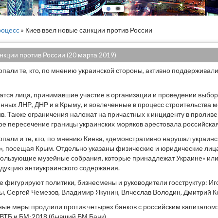
оцесс
» Киев ввел новые санкции против России
нкции против России (20 марта 2019)
опали те, кто, по мнению украинской стороны, активно поддерживал
чатся лица, принимавшие участие в организации и проведении выбор
ных ЛНР, ДНР и в Крыму, и вовлеченные в процесс строительства м
в. Также ограничения наложат на причастных к инциденту в проливе 
ное пересечение границы украинских моряков арестовала российская
опали и те, кто, по мнению Киева, «демонстративно нарушал украин
», посещая Крым. Отдельно указаны физические и юридические лица
пользующие музейные собрания, которые принадлежат Украине» и
одукцию антиукраинского содержания.
же фигурируют политики, бизнесмены и руководители госструктур: Иг
, Сергей Чемезов, Владимир Якунин, Вячеслав Володин, Дмитрий Ко
ые меры продлили против четырех банков с российским капиталом:
ВТБ и БМ-2018 (бывший БМ Банк).