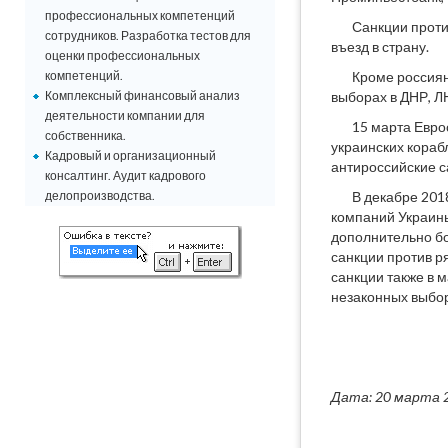
профессиональных компетенций
Санкции проти
сотрудников. Разработка тестов для
въезд в страну.
оценки профессиональных
компетенций.
Кроме россиян
Комплексный финансовый анализ
выборах в ДНР, Л
деятельности компании для
15 марта Евро
собственника.
украинских кораб
Кадровый и организационный
антироссийские с
консалтинг. Аудит кадрового
делопроизводства.
В декабре 201
компаний Украины
дополнительно бол
санкции против р
санкции также в 
незаконных выбор
Дата: 20 марта 