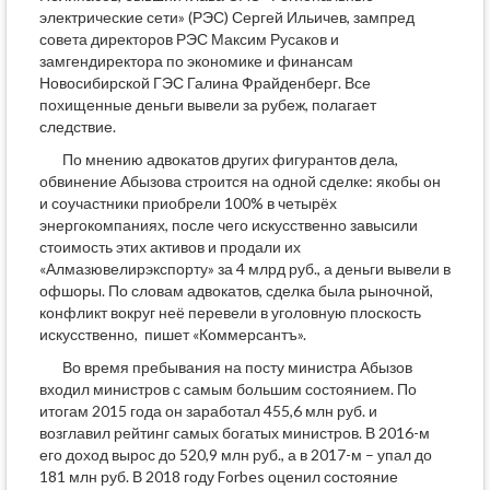
электрические сети» (РЭС) Сергей Ильичев, зампред
совета директоров РЭС Максим Русаков и
замгендиректора по экономике и финансам
Новосибирской ГЭС Галина Фрайденберг. Все
похищенные деньги вывели за рубеж, полагает
следствие.
По мнению адвокатов других фигурантов дела,
обвинение Абызова строится на одной сделке: якобы он
и соучастники приобрели 100% в четырёх
энергокомпаниях, после чего искусственно завысили
стоимость этих активов и продали их
«Алмазювелирэкспорту» за 4 млрд руб., а деньги вывели в
офшоры. По словам адвокатов, сделка была рыночной,
конфликт вокруг неё перевели в уголовную плоскость
искусственно, пишет «Коммерсантъ».
Во время пребывания на посту министра Абызов
входил министров с самым большим состоянием. По
итогам 2015 года он заработал 455,6 млн руб. и
возглавил рейтинг самых богатых министров. В 2016-м
его доход вырос до 520,9 млн руб., а в 2017-м – упал до
181 млн руб. В 2018 году Forbes оценил состояние