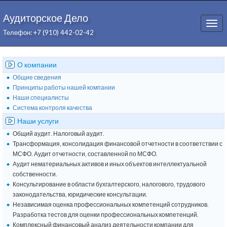
Аудиторское Дело
Togg
Телефон: +7 (910) 442-02-42
navi
О компании
Общие сведения
Принципы работы нашей компании
Наши специалисты
Система контроля качества
Наши услуги
Общий аудит. Налоговый аудит.
Трансформация, консолидация финансовой отчетности в соответствии с
МСФО. Аудит отчетности, составленной по МСФО.
Аудит нематериальных активов и иных объектов интеллектуальной
собственности.
Консультирование в области бухгалтерского, налогового, трудового
законодательства, юридические консультации.
Независимая оценка профессиональных компетенций сотрудников.
Разработка тестов для оценки профессиональных компетенций.
Комплексный финансовый анализ деятельности компании для