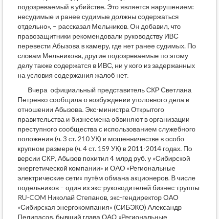
подозреваемый в убийстве. Это является нарушением:
несудимые и ранее судимые должны содержаться
отдельно», – рассказал Мельников. Он добавил, что
правозащитники рекомендовали руководству ИВС
перевести Абызова в камеру, где нет ранее судимых. По
словам Мельникова, другие подозреваемые по этому
делу также содержатся в ИВС, ни у кого из задержанных
на условия содержания жалоб нет.
Вчера официальный представитель СКР Светлана
Петренко сообщила о возбуждении уголовного дела в
отношении Абызова. Экс-министра Открытого
правительства и бизнесмена обвиняют в организации
преступного сообщества с использованием служебного
положения (ч. 3 ст. 210 УК) и мошенничестве в особо
крупном размере (ч. 4 ст. 159 УК) в 2011-2014 годах. По
версии СКР, Абызов похитил 4 млрд руб. у «Сибирской
энергетической компании» и ОАО «Региональные
электрические сети» путём обмана акционеров. В числе
подельников – один из экс-руководителей бизнес-группы
RU-COM Николай Степанов, экс-гендиректор ОАО
«Сибирская энергокомпания» (СИБЭКО) Александр
Пелипасов, бывший глава ОАО «Региональные