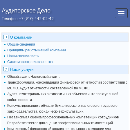
Аудиторское Дело
Togg
Телефон: +7 (910) 442-02-42
navi
О компании
Общие сведения
Принципы работы нашей компании
Наши специалисты
Система контроля качества
Наши услуги
Общий аудит. Налоговый аудит.
Трансформация, консолидация финансовой отчетности в соответствии с
МСФО. Аудит отчетности, составленной по МСФО.
Аудит нематериальных активов и иных объектов интеллектуальной
собственности.
Консультирование в области бухгалтерского, налогового, трудового
законодательства, юридические консультации.
Независимая оценка профессиональных компетенций сотрудников.
Разработка тестов для оценки профессиональных компетенций.
Комплексный финансовый анализ деятельности компании для