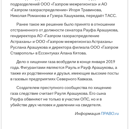
подразделений ООО «Газпром межрегионгаз» и АО
«Газпром газораспределение» Игоря Травинова,
Николая Романова и Гузера Хашукаева, передаёт ТАСС.
Ранее такое же решение было принято в отношении
отстраненного от должности сенатора Рауфа Арашукова,
гендиректора АО «Газпром газораспределение
Астрахань» и ООО «Газпром межрегионгаз Астрахань»
Руслана Арашукова и директора филиала ООО «Газпром
Ставрополь» в Ессентуках Алана Кятова.
Дело о хищении газа возбудили в конце января 2019
года. Фигурантами являются Рауль и Рауф Арашуковы, а
также их родственники и друзья, имеющие высокие посты
в газовых предприятиях Северного Кавказа.
Создателем преступного сообщества по хищению
газа следствие считает Рауля Арашукова. Его сына
Рауфа обвиняют не только в участии ОПС, но и в
убийстве двух человек и давлении на свидетеля.
Информация
ПРАВО.ru