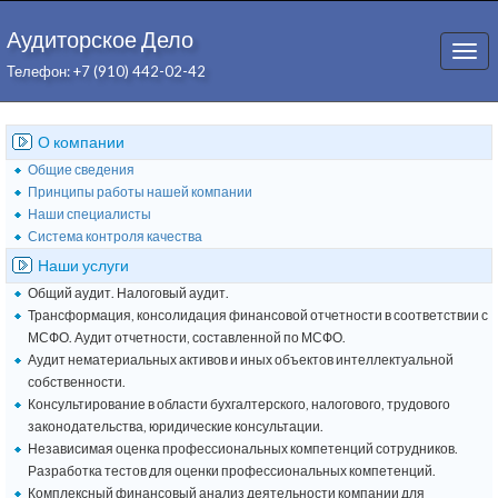
Аудиторское Дело
Togg
Телефон: +7 (910) 442-02-42
navi
О компании
Общие сведения
Принципы работы нашей компании
Наши специалисты
Система контроля качества
Наши услуги
Общий аудит. Налоговый аудит.
Трансформация, консолидация финансовой отчетности в соответствии с
МСФО. Аудит отчетности, составленной по МСФО.
Аудит нематериальных активов и иных объектов интеллектуальной
собственности.
Консультирование в области бухгалтерского, налогового, трудового
законодательства, юридические консультации.
Независимая оценка профессиональных компетенций сотрудников.
Разработка тестов для оценки профессиональных компетенций.
Комплексный финансовый анализ деятельности компании для