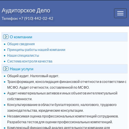
Аудиторское Дело
Togg
Телефон: +7 (910) 442-02-42
navi
О компании
Общие сведения
Принципы работы нашей компании
Наши специалисты
Система контроля качества
Наши услуги
Общий аудит. Налоговый аудит.
Трансформация, консолидация финансовой отчетности в соответствии с
МСФО. Аудит отчетности, составленной по МСФО.
Аудит нематериальных активов и иных объектов интеллектуальной
собственности.
Консультирование в области бухгалтерского, налогового, трудового
законодательства, юридические консультации.
Независимая оценка профессиональных компетенций сотрудников.
Разработка тестов для оценки профессиональных компетенций.
Комплексный финансовый анализ деятельности компании для