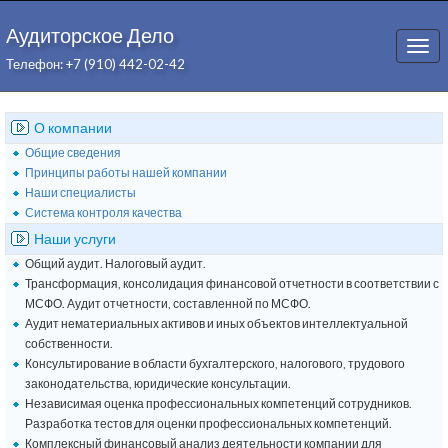
Аудиторское Дело
Togg
Телефон: +7 (910) 442-02-42
navi
О компании
Общие сведения
Принципы работы нашей компании
Наши специалисты
Система контроля качества
Наши услуги
Общий аудит. Налоговый аудит.
Трансформация, консолидация финансовой отчетности в соответствии с
МСФО. Аудит отчетности, составленной по МСФО.
Аудит нематериальных активов и иных объектов интеллектуальной
собственности.
Консультирование в области бухгалтерского, налогового, трудового
законодательства, юридические консультации.
Независимая оценка профессиональных компетенций сотрудников.
Разработка тестов для оценки профессиональных компетенций.
Комплексный финансовый анализ деятельности компании для