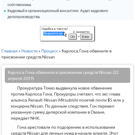
собственника.
Кадровый и организационный консалтинг. Аудит кадрового
делопроизводства.
Главная
»
Новости
»
Процесс
» Карлоса Гона обвинили в
присвоении средств Nissan
Карлоса Гона обвинили в присвоении средств Nissan (22
апреля 2019)
Прокуратура Токио выдвинула новое обвинение
против Карлоса Гона. Прокуроры считают, что экс-глава
альянса Renault-Nissan-Mitsubishi похитиk почти $5 млн у
концерна Nissan. По данным следствия, Гон перевел
указанную сумму дилерской компании в Омане,
передает NHK.
Гона арестовали по подозрению в использовании
средств Nissan для личных нужд в начале апреля. Этот