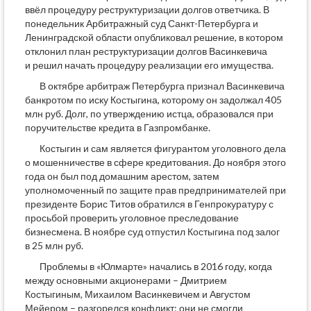
ввёл процедуру реструктуризации долгов ответчика. В
понедельник Арбитражный суд Санкт-Петербурга и
Ленинградской области опубликовал решение, в котором
отклонил план реструктуризации долгов Васинкевича
и решил начать процедуру реализации его имущества.
В октябре арбитраж Петербурга признал Васинкевича
банкротом по иску Костыгина, которому он задолжал 405
млн руб. Долг, по утверждению истца, образовался при
поручительстве кредита в Газпромбанке.
Костыгин и сам является фигурантом уголовного дела
о мошенничестве в сфере кредитования. До ноября этого
года он был под домашним арестом, затем
уполномоченный по защите прав предпринимателей при
президенте Борис Титов обратился в Генпрокуратуру с
просьбой проверить уголовное преследование
бизнесмена. В ноябре суд отпустил Костыгина под залог
в 25 млн руб.
Проблемы в «Юлмарте» начались в 2016 году, когда
между основными акционерами – Дмитрием
Костыгиным, Михаилом Васинкевичем и Августом
Мейером – разгорелся конфликт: они не смогли