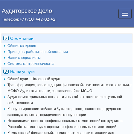
Аудиторское Дело
Togg
Телефон: +7 (910) 442-02-42
navi
О компании
Общие сведения
Принципы работы нашей компании
Наши специалисты
Система контроля качества
Наши услуги
Общий аудит. Налоговый аудит.
Трансформация, консолидация финансовой отчетности в соответствии с
МСФО. Аудит отчетности, составленной по МСФО.
Аудит нематериальных активов и иных объектов интеллектуальной
собственности.
Консультирование в области бухгалтерского, налогового, трудового
законодательства, юридические консультации.
Независимая оценка профессиональных компетенций сотрудников.
Разработка тестов для оценки профессиональных компетенций.
Комплексный финансовый анализ деятельности компании для