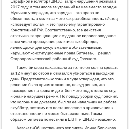
штрафной изолятор (ШИЗО) за три нарушения режима в
2017 году, в том числе за утренний намаз вместо зарядки.
Мужчина утверждал, что зарядка – это право не
обязанность, а молитва – это как раз обязанность. «Истец
исповедует ислам, и это право ему гарантировано
Конституцией РФ. Соответственно, все действия
ответчика, запрещающие ему данное вероисповедание,
в том числе проведение религиозных обрядов,
являющихся для мусульманина обязательными,
нарушают конституционные права Битаева», – решил
Старопромысловский районный суд Грозного.
Также Битаева наказывали за то, что он сел на кровать
за 12 минут до отбоя и отказался убираться в выходной
день. Представитель колонии в суде утверждал, что это
решение было принято законно, но суд решил, что
нахождение на кровати до отбоя – это подготовка ко сну,
и она не нарушает режим. По поводу уборки суд пояснил,
что колония не доказала, был ли её начальник на работе
в субботу, поэтому его постановление о привлечении к
ответственности не может быть законным. Таким
образом Битаева поместили в ЕКПТ и ШИЗО незаконно.
Адвокат «Общественного вердикта» Ирина Бирюкова