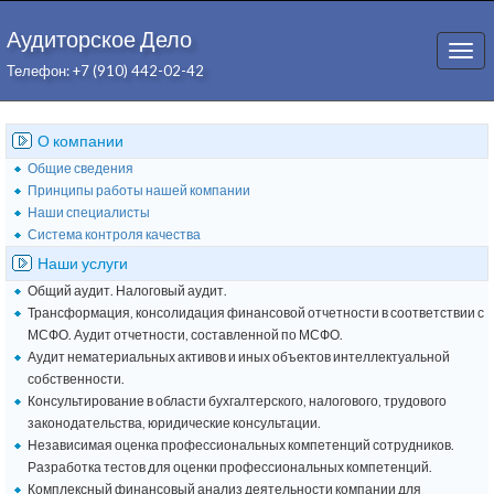
Аудиторское Дело
Togg
Телефон: +7 (910) 442-02-42
navi
О компании
Общие сведения
Принципы работы нашей компании
Наши специалисты
Система контроля качества
Наши услуги
Общий аудит. Налоговый аудит.
Трансформация, консолидация финансовой отчетности в соответствии с
МСФО. Аудит отчетности, составленной по МСФО.
Аудит нематериальных активов и иных объектов интеллектуальной
собственности.
Консультирование в области бухгалтерского, налогового, трудового
законодательства, юридические консультации.
Независимая оценка профессиональных компетенций сотрудников.
Разработка тестов для оценки профессиональных компетенций.
Комплексный финансовый анализ деятельности компании для