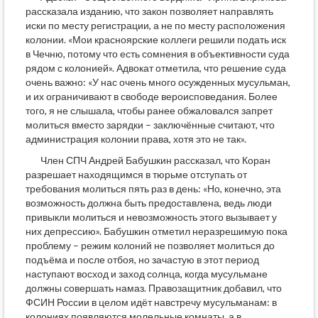
рассказала изданию, что закон позволяет направлять
иски по месту регистрации, а не по месту расположения
колонии. «Мои красноярские коллеги решили подать иск
в Чечню, потому что есть сомнения в объективности суда
рядом с колонией». Адвокат отметила, что решение суда
очень важно: «У нас очень много осужденных мусульман,
и их ограничивают в свободе вероисповедания. Более
того, я не слышала, чтобы ранее обжаловался запрет
молиться вместо зарядки – заключённые считают, что
администрация колонии права, хотя это не так».
Член СПЧ Андрей Бабушкин рассказал, что Коран
разрешает находящимся в тюрьме отступать от
требования молиться пять раз в день: «Но, конечно, эта
возможность должна быть предоставлена, ведь люди
привыкли молиться и невозможность этого вызывает у
них депрессию». Бабушкин отметил неразрешимую пока
проблему – режим колоний не позволяет молиться до
подъёма и после отбоя, но зачастую в этот период
наступают восход и заход солнца, когда мусульмане
должны совершать намаз. Правозащитник добавил, что
ФСИН России в целом идёт навстречу мусульманам: в
колониях появляются молельные комнаты, а в