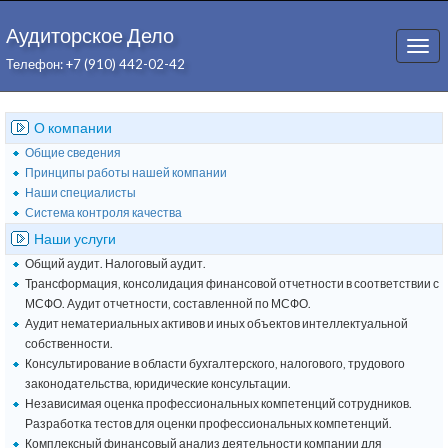
Аудиторское Дело
Togg
Телефон: +7 (910) 442-02-42
navi
О компании
Общие сведения
Принципы работы нашей компании
Наши специалисты
Система контроля качества
Наши услуги
Общий аудит. Налоговый аудит.
Трансформация, консолидация финансовой отчетности в соответствии с
МСФО. Аудит отчетности, составленной по МСФО.
Аудит нематериальных активов и иных объектов интеллектуальной
собственности.
Консультирование в области бухгалтерского, налогового, трудового
законодательства, юридические консультации.
Независимая оценка профессиональных компетенций сотрудников.
Разработка тестов для оценки профессиональных компетенций.
Комплексный финансовый анализ деятельности компании для