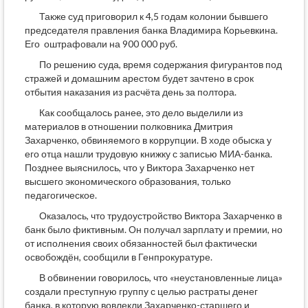
Также суд приговорил к 4,5 годам колонии бывшего
председателя правления банка Владимира Корьевкина.
Его оштрафовали на 900 000 руб.
По решению суда, время содержания фигурантов под
стражей и домашним арестом будет зачтено в срок
отбытия наказания из расчёта день за полтора.
Как сообщалось ранее, это дело выделили из
материалов в отношении полковника Дмитрия
Захарченко, обвиняемого в коррупции. В ходе обыска у
его отца нашли трудовую книжку с записью МИА-банка.
Позднее выяснилось, что у Виктора Захарченко нет
высшего экономического образования, только
педагогическое.
Оказалось, что трудоустройство Виктора Захарченко в
банк было фиктивным. Он получал зарплату и премии, но
от исполнения своих обязанностей был фактически
освобождён, сообщили в Генпрокуратуре.
В обвинении говорилось, что «неустановленные лица»
создали преступную группу с целью растраты денег
банка, в которую вовлекли Захарченко-старшего и