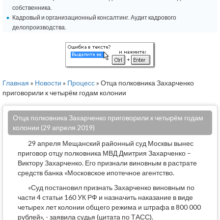
собственника.
Кадровый и организационный консалтинг. Аудит кадрового
делопроизводства.
Главная
»
Новости
»
Процесс
» Отца полковника Захарченко
приговорили к четырём годам колонии
Отца полковника Захарченко приговорили к четырём годам
колонии (29 апреля 2019)
29 апреля Мещанский районный суд Москвы вынес
приговор отцу полковника МВД Дмитрия Захарченко –
Виктору Захарченко. Его признали виновным в растрате
средств банка «Московское ипотечное агентство.
«Суд постановил признать Захарченко виновным по
части 4 статьи 160 УК РФ и назначить наказание в виде
четырех лет колонии общего режима и штрафа в 800 000
рублей», - заявила судья (цитата по ТАСС).