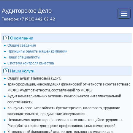
Аудиторское Дело
Togg
Телефон: +7 (910) 442-02-42
navi
О компании
Общие сведения
Принципы работы нашей компании
Наши специалисты
Система контроля качества
Наши услуги
Общий аудит. Налоговый аудит.
Трансформация, консолидация финансовой отчетности в соответствии с
МСФО. Аудит отчетности, составленной по МСФО.
Аудит нематериальных активов и иных объектов интеллектуальной
собственности.
Консультирование в области бухгалтерского, налогового, трудового
законодательства, юридические консультации.
Независимая оценка профессиональных компетенций сотрудников.
Разработка тестов для оценки профессиональных компетенций.
Комплексный финансовый анализ деятельности компании для