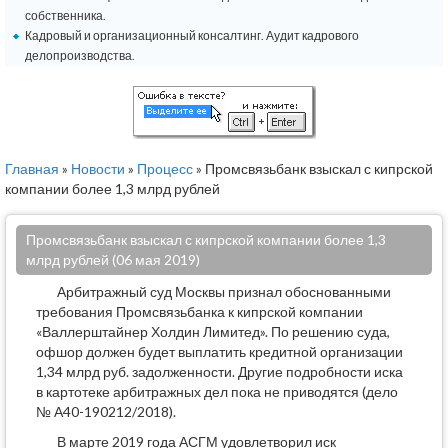
собственника.
Кадровый и организационный консалтинг. Аудит кадрового
делопроизводства.
Главная
»
Новости
»
Процесс
» Промсвязьбанк взыскал с кипрской
компании более 1,3 млрд рублей
Промсвязьбанк взыскал с кипрской компании более 1,3
млрд рублей (06 мая 2019)
Арбитражный суд Москвы признал обоснованными
требования Промсвязьбанка к кипрской компании
«Валлерштайнер Холдин Лимитед». По решению суда,
офшор должен будет выплатить кредитной организации
1,34 млрд руб. задолженности. Другие подробности иска
в картотеке арбитражных дел пока не приводятся (дело
№ А40-190212/2018).
В марте 2019 года АСГМ удовлетворил иск