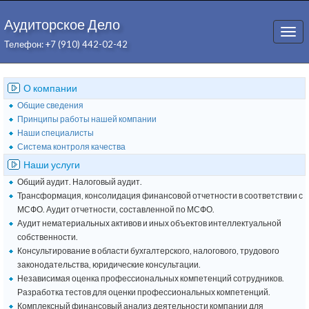
Аудиторское Дело
Togg
Телефон: +7 (910) 442-02-42
navi
О компании
Общие сведения
Принципы работы нашей компании
Наши специалисты
Система контроля качества
Наши услуги
Общий аудит. Налоговый аудит.
Трансформация, консолидация финансовой отчетности в соответствии с
МСФО. Аудит отчетности, составленной по МСФО.
Аудит нематериальных активов и иных объектов интеллектуальной
собственности.
Консультирование в области бухгалтерского, налогового, трудового
законодательства, юридические консультации.
Независимая оценка профессиональных компетенций сотрудников.
Разработка тестов для оценки профессиональных компетенций.
Комплексный финансовый анализ деятельности компании для