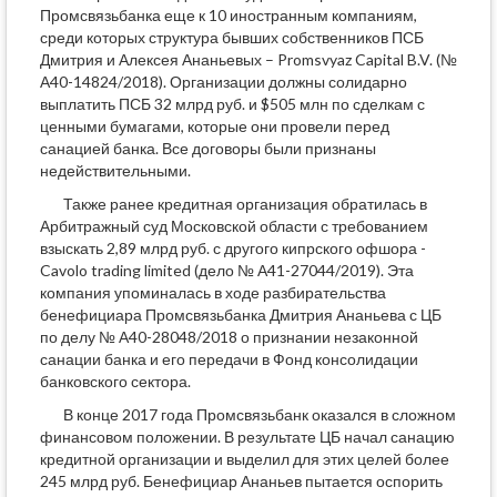
Промсвязьбанка еще к 10 иностранным компаниям,
среди которых структура бывших собственников ПСБ
Дмитрия и Алексея Ананьевых – Promsvyaz Capital B.V. (№
А40-14824/2018). Организации должны солидарно
выплатить ПСБ 32 млрд руб. и $505 млн по сделкам с
ценными бумагами, которые они провели перед
санацией банка. Все договоры были признаны
недействительными.
Также ранее кредитная организация обратилась в
Арбитражный суд Московской области с требованием
взыскать 2,89 млрд руб. с другого кипрского офшора -
Cavolo trading limited (дело № А41-27044/2019). Эта
компания упоминалась в ходе разбирательства
бенефициара Промсвязьбанка Дмитрия Ананьева с ЦБ
по делу № А40-28048/2018 о признании незаконной
санации банка и его передачи в Фонд консолидации
банковского сектора.
В конце 2017 года Промсвязьбанк оказался в сложном
финансовом положении. В результате ЦБ начал санацию
кредитной организации и выделил для этих целей более
245 млрд руб. Бенефициар Ананьев пытается оспорить