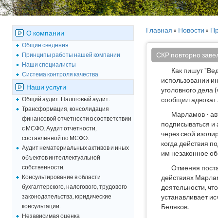
Главная
»
Новости
»
Пр
О компании
Общие сведения
СКР повторно завел
Принципы работы нашей компании
Наши специалисты
Как пишут "Ве
Система контроля качества
использовании ин
Наши услуги
уголовного дела (
Общий аудит. Налоговый аудит.
сообщил адвокат 
Трансформация, консолидация
Марламов - ав
финансовой отчетности в соответствии
подписываться и 
с МСФО. Аудит отчетности,
через свой изоли
составленной по МСФО.
когда действия п
Аудит нематериальных активов и иных
им незаконное об
объектов интеллектуальной
собственности.
Отменяя поста
Консультирование в области
действиях Марлам
бухгалтерского, налогового, трудового
деятельности, чт
законодательства, юридические
устанавливает ис
консультации.
Беляков.
Независимая оценка