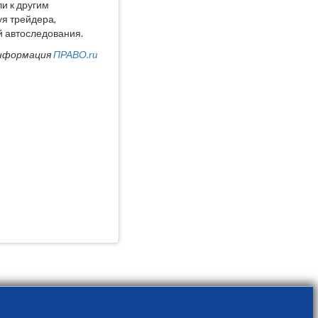
и к другим
я трейдера,
й автоследования.
нформация
ПРАВО.ru