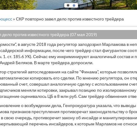
оцесс
» СКР повторно завел дело против известного трейдера
 дело против известного трейдера (07 мая 2019)
домости", в августе 2018 года регулятор заподозрил Марламова в н
сайдерской информации, после чего трейдер стал фигурантом соо
ч. 1. ст. 185.6 УК). Сейчас ему инкриминируют аналогичный состав и 
Андрей Беляков. В марте трейдера допросили.
тор стратегий автоследования на сайте "Финама", которые позволял
автоматически копировать его сделки. По мнению регулятора, он от
рованный счет, совершал аналогичную сделку с использованием счет
одписчиков меняли котировки, закрывал позицию по изолированному
огащение оценивалось ЦБ в 8 млн руб. Сам трейдер обвинения отве
новление о возбуждении дела, Генпрокуратура указала, что выводы 
ова признаков преступления противоречат законодательству о бро
о в свою очередь, противоречит закону об инсайде и манипулировани
черпывающий перечень инсайдеров, к которым Марламов не относитс