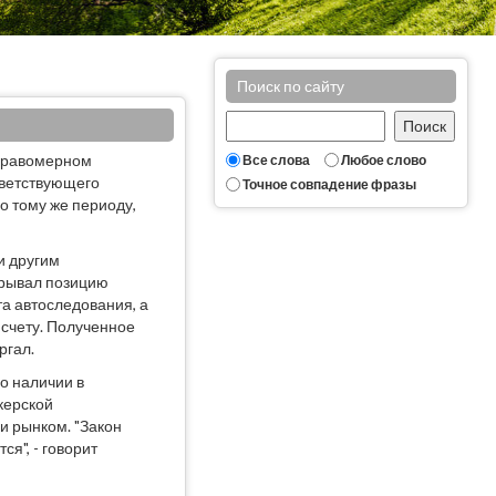
Поиск по сайту
еправомерном
Все слова
Любое слово
тветствующего
Точное совпадение фразы
по тому же периоду,
и другим
крывал позицию
а автоследования, а
 счету. Полученное
ргал.
о наличии в
керской
и рынком. "Закон
я", - говорит