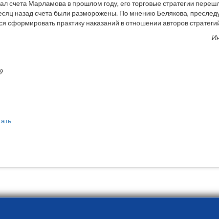
ал счета Марламова в прошлом году, его торговые стратегии перешл
сяц назад счета были разморожены. По мнению Белякова, преследу
ся сформировать практику наказаний в отношении авторов стратеги
И
9
тать