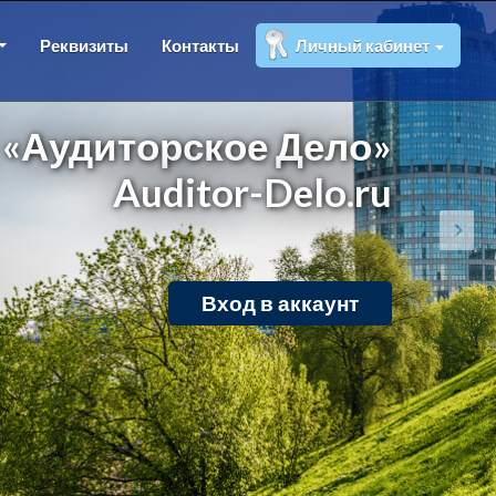
Реквизиты
Контакты
Личный кабинет
«Аудиторское Дело»
Auditor-Delo.ru
Вход в аккаунт