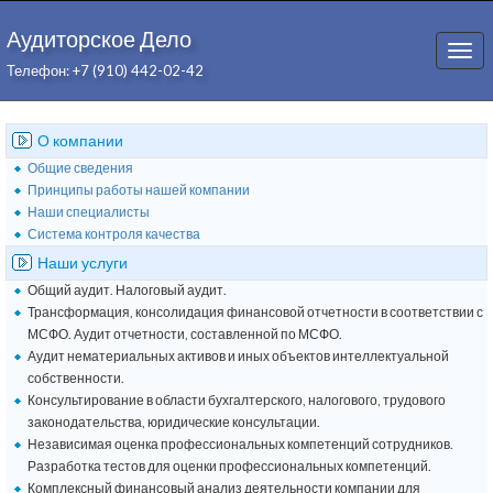
Аудиторское Дело
Togg
Телефон: +7 (910) 442-02-42
navi
О компании
Общие сведения
Принципы работы нашей компании
Наши специалисты
Система контроля качества
Наши услуги
Общий аудит. Налоговый аудит.
Трансформация, консолидация финансовой отчетности в соответствии с
МСФО. Аудит отчетности, составленной по МСФО.
Аудит нематериальных активов и иных объектов интеллектуальной
собственности.
Консультирование в области бухгалтерского, налогового, трудового
законодательства, юридические консультации.
Независимая оценка профессиональных компетенций сотрудников.
Разработка тестов для оценки профессиональных компетенций.
Комплексный финансовый анализ деятельности компании для