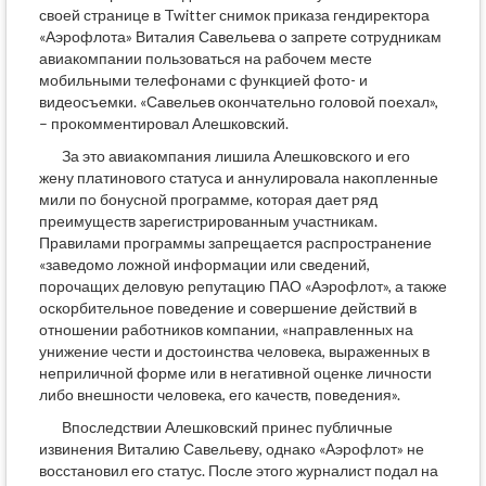
своей странице в Twitter снимок приказа гендиректора
«Аэрофлота» Виталия Савельева о запрете сотрудникам
авиакомпании пользоваться на рабочем месте
мобильными телефонами с функцией фото- и
видеосъемки. «Савельев окончательно головой поехал»,
– прокомментировал Алешковский.
За это авиакомпания лишила Алешковского и его
жену платинового статуса и аннулировала накопленные
мили по бонусной программе, которая дает ряд
преимуществ зарегистрированным участникам.
Правилами программы запрещается распространение
«заведомо ложной информации или сведений,
порочащих деловую репутацию ПАО «Аэрофлот», а также
оскорбительное поведение и совершение действий в
отношении работников компании, «направленных на
унижение чести и достоинства человека, выраженных в
неприличной форме или в негативной оценке личности
либо внешности человека, его качеств, поведения».
Впоследствии Алешковский принес публичные
извинения Виталию Савельеву, однако «Аэрофлот» не
восстановил его статус. После этого журналист подал на