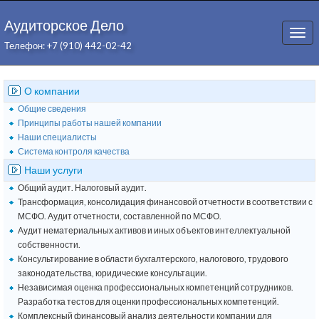
Аудиторское Дело
Togg
Телефон: +7 (910) 442-02-42
navi
О компании
Общие сведения
Принципы работы нашей компании
Наши специалисты
Система контроля качества
Наши услуги
Общий аудит. Налоговый аудит.
Трансформация, консолидация финансовой отчетности в соответствии с
МСФО. Аудит отчетности, составленной по МСФО.
Аудит нематериальных активов и иных объектов интеллектуальной
собственности.
Консультирование в области бухгалтерского, налогового, трудового
законодательства, юридические консультации.
Независимая оценка профессиональных компетенций сотрудников.
Разработка тестов для оценки профессиональных компетенций.
Комплексный финансовый анализ деятельности компании для