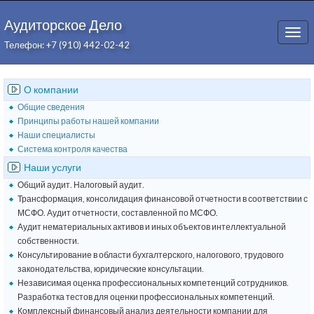
Аудиторское Дело
Togg
Телефон: +7 (910) 442-02-42
navi
О компании
Общие сведения
Принципы работы нашей компании
Наши специалисты
Система контроля качества
Наши услуги
Общий аудит. Налоговый аудит.
Трансформация, консолидация финансовой отчетности в соответствии с
МСФО. Аудит отчетности, составленной по МСФО.
Аудит нематериальных активов и иных объектов интеллектуальной
собственности.
Консультирование в области бухгалтерского, налогового, трудового
законодательства, юридические консультации.
Независимая оценка профессиональных компетенций сотрудников.
Разработка тестов для оценки профессиональных компетенций.
Комплексный финансовый анализ деятельности компании для