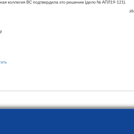
ная коллегия ВС подтвердила это решение (дело № АПЛ19-121).
И
9
тать