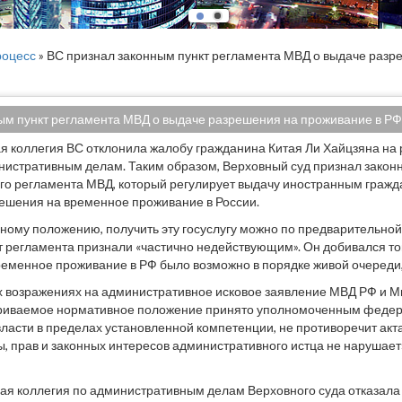
оцесс
» ВС признал законным пункт регламента МВД о выдаче разр
ым пункт регламента МВД о выдаче разрешения на проживание в РФ 
 коллегия ВС отклонила жалобу гражданина Китая Ли Хайцзяна на
нистративным делам. Таким образом, Верховный суд признал законн
о регламента МВД, который регулирует выдачу иностранным гражд
ешения на временное проживание в России.
ному положению, получить эту госуслугу можно по предварительной
кт регламента признали «частично недействующим». Он добивался то
еменное проживание в РФ было возможно в порядке живой очереди, 
 возражениях на административное исковое заявление МВД РФ и М
париваемое нормативное положение принято уполномоченным феде
ласти в пределах установленной компетенции, не противоречит ак
, прав и законных интересов административного истца не нарушает»,
ная коллегия по административным делам Верховного суда отказала