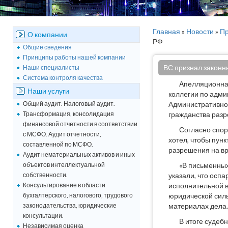
Главная
»
Новости
»
Пр
О компании
РФ
Общие сведения
Принципы работы нашей компании
ВС признал законн
Наши специалисты
Система контроля качества
Апелляционная
Наши услуги
коллегии по адми
Общий аудит. Налоговый аудит.
Административног
Трансформация, консолидация
гражданства разр
финансовой отчетности в соответствии
Согласно спор
с МСФО. Аудит отчетности,
хотел, чтобы пун
составленной по МСФО.
разрешения на вр
Аудит нематериальных активов и иных
объектов интеллектуальной
«В письменных
собственности.
указали, что ос
Консультирование в области
исполнительной в
бухгалтерского, налогового, трудового
юридической силы
законодательства, юридические
материалах дела.
консультации.
В итоге судеб
Независимая оценка