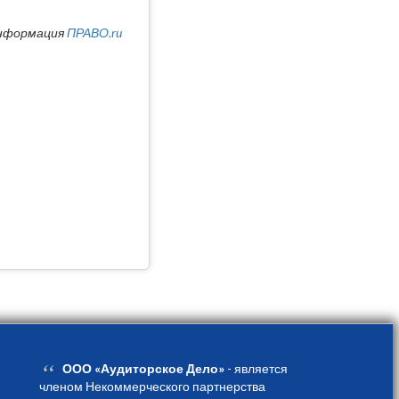
нформация
ПРАВО.ru
“
ООО «Аудиторское Дело»
- является
членом Некоммерческого партнерства