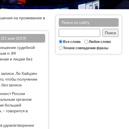
ешения на проживание в
Поиск по сайту
(21 мая 2019)
Все слова
Любое слово
 решение судебной
Точное совпадение фразы
ым п. 84
анам и лицам без
 записи. Ли Хайцзян
го, чтобы получение
без записи.
инюст России
ральным органом
там большей
 – говорится в
 в удовлетворении