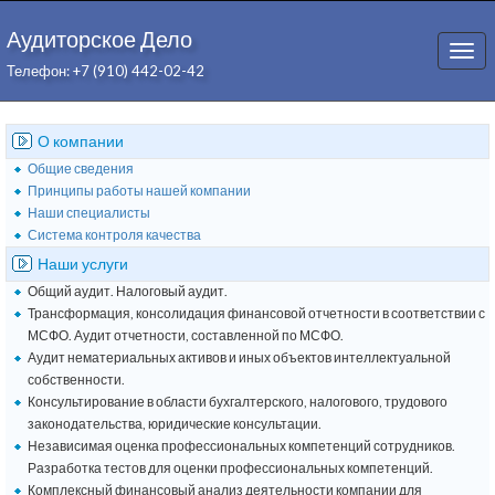
Аудиторское Дело
Togg
Телефон: +7 (910) 442-02-42
navi
О компании
Общие сведения
Принципы работы нашей компании
Наши специалисты
Система контроля качества
Наши услуги
Общий аудит. Налоговый аудит.
Трансформация, консолидация финансовой отчетности в соответствии с
МСФО. Аудит отчетности, составленной по МСФО.
Аудит нематериальных активов и иных объектов интеллектуальной
собственности.
Консультирование в области бухгалтерского, налогового, трудового
законодательства, юридические консультации.
Независимая оценка профессиональных компетенций сотрудников.
Разработка тестов для оценки профессиональных компетенций.
Комплексный финансовый анализ деятельности компании для