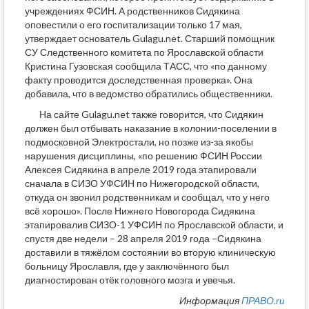
учреждениях ФСИН. А родственников Сидякина
оповестили о его госпитализации только 17 мая,
утверждает основатель Gulagu.net. Старший помощник
СУ Следственного комитета по Ярославской области
Кристина Гузовская сообщила ТАСС, что «по данному
факту проводится доследственная проверка». Она
добавила, что в ведомство обратились общественники.
На сайте Gulagu.net также говорится, что Сидякин
должен был отбывать наказание в колонии-поселении в
подмосковной Электростали, но позже из-за якобы
нарушения дисциплины, «по решению ФСИН России
Алексея Сидякина в апреле 2019 года этапировали
сначала в СИЗО УФСИН по Нижегородской области,
откуда он звонил родственникам и сообщал, что у него
всё хорошо». После Нижнего Новогорода Сидякина
этапировалив СИЗО-1 УФСИН по Ярославской области, и
спустя две недели – 28 апреля 2019 года –Сидякина
доставили в тяжёлом состоянии во вторую клиническую
больницу Ярославля, где у заключённого был
диагностирован отёк головного мозга и увечья.
Информация
ПРАВО.ru