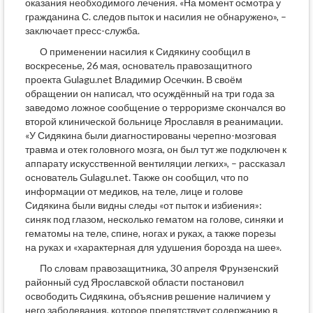
оказания необходимого лечения. «На момент осмотра у
гражданина С. следов пыток и насилия не обнаружено», –
заключает пресс-служба.
О применении насилия к Сидякину сообщил в
воскресенье, 26 мая, основатель правозащитного
проекта Gulagu.net Владимир Осечкин. В своём
обращении он написал, что осуждённый на три года за
заведомо ложное сообщение о терроризме скончался во
второй клинической больнице Ярославля в реанимации.
«У Сидякина были диагностированы черепно-мозговая
травма и отек головного мозга, он был тут же подключен к
аппарату искусственной вентиляции легких», – рассказал
основатель Gulagu.net. Также он сообщил, что по
информации от медиков, на теле, лице и голове
Сидякина были видны следы «от пыток и избиения»:
синяк под глазом, несколько гематом на голове, синяки и
гематомы на теле, спине, ногах и руках, а также порезы
на руках и «характерная для удушения борозда на шее».
По словам правозащитника, 30 апреля Фрунзенский
районный суд Ярославской области постановил
освободить Сидякина, объяснив решение наличием у
него заболевания, которое препятствует содержанию в