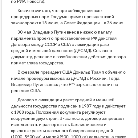
по РИА Новости).
Косачев считает, что при соблюдении всех
процедурных норм Госдума примет президентский
законопроект к 18 июня, а Совет Федерации – к 26 июня.
30 мая Владимир Путин внес в нижнюю палату
парламента проект о приостановлении РФ действия
Договора между СССР и США о ликвидации ракет
средней и меньшей дальности (ДРСМД). Согласно
документу, решение о возобновлении действия договора
примет глава государства.
В феврале президент США Дональд Трамп объявил о
начале процедуры выхода из ДРСМД с Россией. Тогда
Владимир Путин заявил, что РФ зеркально ответит на
решение США.
Договор о ликвидации ракет средней и меньшей
дальности государства подписан в 1987 году и действует
с 1988 года. Положения документа регулируют
вооружения двух стран. В частности, договор запрещает
использовать и развертывать баллистические и
крылатые ракеты наземного базирования средней
(1000–5500 км) и малой (500–1000 км) дальности, а также