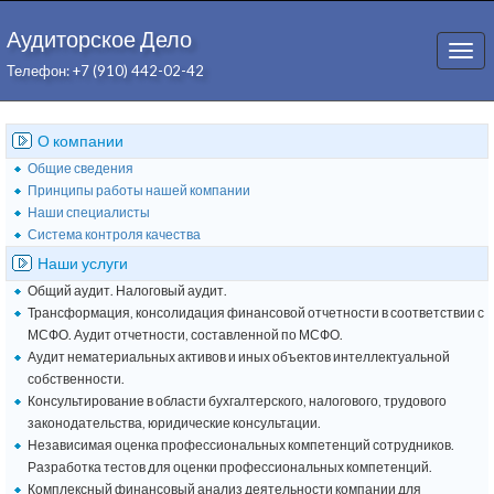
Аудиторское Дело
Togg
Телефон: +7 (910) 442-02-42
navi
О компании
Общие сведения
Принципы работы нашей компании
Наши специалисты
Система контроля качества
Наши услуги
Общий аудит. Налоговый аудит.
Трансформация, консолидация финансовой отчетности в соответствии с
МСФО. Аудит отчетности, составленной по МСФО.
Аудит нематериальных активов и иных объектов интеллектуальной
собственности.
Консультирование в области бухгалтерского, налогового, трудового
законодательства, юридические консультации.
Независимая оценка профессиональных компетенций сотрудников.
Разработка тестов для оценки профессиональных компетенций.
Комплексный финансовый анализ деятельности компании для