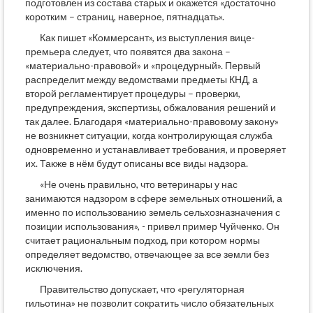
подготовлен из состава старых и окажется «достаточно
коротким – страниц, наверное, пятнадцать».
Как пишет «Коммерсант», из выступления вице-
премьера следует, что появятся два закона –
«материально-правовой» и «процедурный». Первый
распределит между ведомствами предметы КНД, а
второй регламентирует процедуры – проверки,
предупреждения, экспертизы, обжалования решений и
так далее. Благодаря «материально-правовому закону»
не возникнет ситуации, когда контролирующая служба
одновременно и устанавливает требования, и проверяет
их. Также в нём будут описаны все виды надзора.
«Не очень правильно, что ветеринары у нас
занимаются надзором в сфере земельных отношений, а
именно по использованию земель сельхозназначения с
позиции использования», - привел пример Чуйченко. Он
считает рациональным подход, при котором нормы
определяет ведомство, отвечающее за все земли без
исключения.
Правительство допускает, что «регуляторная
гильотина» не позволит сократить число обязательных