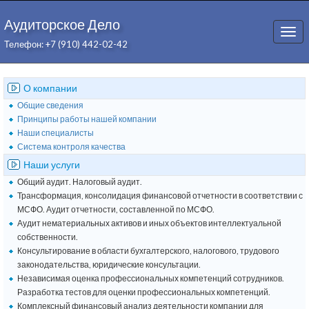
Аудиторское Дело
Togg
Телефон: +7 (910) 442-02-42
navi
О компании
Общие сведения
Принципы работы нашей компании
Наши специалисты
Система контроля качества
Наши услуги
Общий аудит. Налоговый аудит.
Трансформация, консолидация финансовой отчетности в соответствии с
МСФО. Аудит отчетности, составленной по МСФО.
Аудит нематериальных активов и иных объектов интеллектуальной
собственности.
Консультирование в области бухгалтерского, налогового, трудового
законодательства, юридические консультации.
Независимая оценка профессиональных компетенций сотрудников.
Разработка тестов для оценки профессиональных компетенций.
Комплексный финансовый анализ деятельности компании для