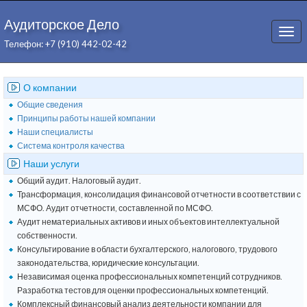
Аудиторское Дело
Togg
Телефон: +7 (910) 442-02-42
navi
О компании
Общие сведения
Принципы работы нашей компании
Наши специалисты
Система контроля качества
Наши услуги
Общий аудит. Налоговый аудит.
Трансформация, консолидация финансовой отчетности в соответствии с
МСФО. Аудит отчетности, составленной по МСФО.
Аудит нематериальных активов и иных объектов интеллектуальной
собственности.
Консультирование в области бухгалтерского, налогового, трудового
законодательства, юридические консультации.
Независимая оценка профессиональных компетенций сотрудников.
Разработка тестов для оценки профессиональных компетенций.
Комплексный финансовый анализ деятельности компании для