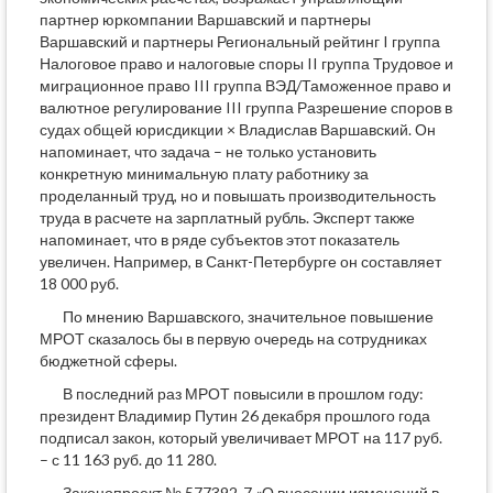
партнер юркомпании Варшавский и партнеры
Варшавский и партнеры Региональный рейтинг I группа
Налоговое право и налоговые споры II группа Трудовое и
миграционное право III группа ВЭД/Таможенное право и
валютное регулирование III группа Разрешение споров в
судах общей юрисдикции × Владислав Варшавский. Он
напоминает, что задача – не только установить
конкретную минимальную плату работнику за
проделанный труд, но и повышать производительность
труда в расчете на зарплатный рубль. Эксперт также
напоминает, что в ряде субъектов этот показатель
увеличен. Например, в Санкт-Петербурге он составляет
18 000 руб.
По мнению Варшавского, значительное повышение
МРОТ сказалось бы в первую очередь на сотрудниках
бюджетной сферы.
В последний раз МРОТ повысили в прошлом году:
президент Владимир Путин 26 декабря прошлого года
подписал закон, который увеличивает МРОТ на 117 руб.
– с 11 163 руб. до 11 280.
Законопроект № 577392-7 «О внесении изменений в