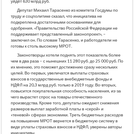
уйдёт 630 млрд руб.
Депутат Михаил Тарасенко из комитета Госдумы по
труду и соцполитике сказал, что инициатива не
подкреплена достаточными основаниями для
одобрения. «Правительство Российской Федерации не
поддерживает представленный законопроект», –
заключил он. По словам Тарасенко, и работодатели не
готовы к столь высокому МРОТ.
Законотворцы хотели поднять этот показатель более
чем в два раза – с нынешних 11 280 руб. до 25 000 руб. По
их мнению, это поможет достижению сразу нескольких
целей. Во-первых, увеличатся выплаты страховых
взносов в государственные внебюджетные фонды и
НДФЛ на 20,3 млрд руб. только в 2019 году. Во-вторых,
повысится покупательная способность населения, из-за
чего вырастет спрос на товары отечественного
производства. Кроме того, депутаты ожидают снижения
размеров выплат заработной платы в «серой» и
«теневой» сферах экономики. Треть бюджетных расходов
на повышение МРОТ вернется в бюджетную систему в
виде уплаты страховых взносов и НДФЛ, уверены авторы
инициативы.