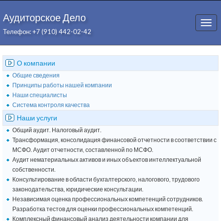
Аудиторское Дело
Togg
Телефон: +7 (910) 442-02-42
navi
О компании
Общие сведения
Принципы работы нашей компании
Наши специалисты
Система контроля качества
Наши услуги
Общий аудит. Налоговый аудит.
Трансформация, консолидация финансовой отчетности в соответствии с
МСФО. Аудит отчетности, составленной по МСФО.
Аудит нематериальных активов и иных объектов интеллектуальной
собственности.
Консультирование в области бухгалтерского, налогового, трудового
законодательства, юридические консультации.
Независимая оценка профессиональных компетенций сотрудников.
Разработка тестов для оценки профессиональных компетенций.
Комплексный финансовый анализ деятельности компании для