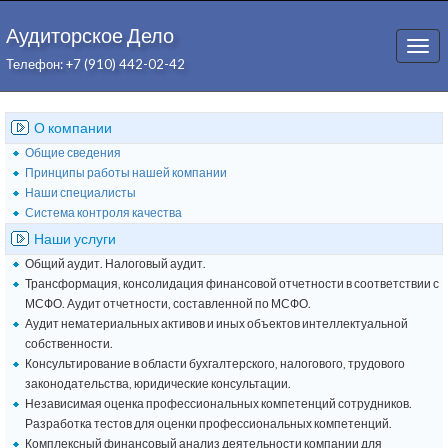
Аудиторское Дело
Togg
Телефон: +7 (910) 442-02-42
navi
О компании
Общие сведения
Принципы работы нашей компании
Наши специалисты
Система контроля качества
Наши услуги
Общий аудит. Налоговый аудит.
Трансформация, консолидация финансовой отчетности в соответствии с
МСФО. Аудит отчетности, составленной по МСФО.
Аудит нематериальных активов и иных объектов интеллектуальной
собственности.
Консультирование в области бухгалтерского, налогового, трудового
законодательства, юридические консультации.
Независимая оценка профессиональных компетенций сотрудников.
Разработка тестов для оценки профессиональных компетенций.
Комплексный финансовый анализ деятельности компании для