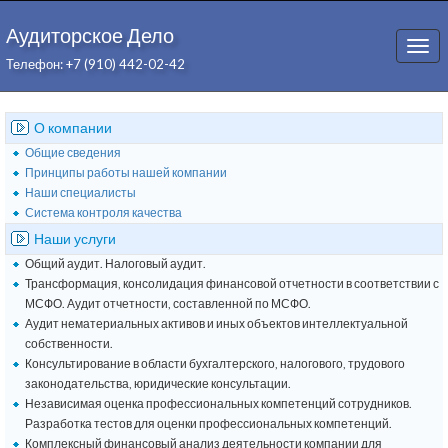
Аудиторское Дело
Togg
Телефон: +7 (910) 442-02-42
navi
О компании
Общие сведения
Принципы работы нашей компании
Наши специалисты
Система контроля качества
Наши услуги
Общий аудит. Налоговый аудит.
Трансформация, консолидация финансовой отчетности в соответствии с
МСФО. Аудит отчетности, составленной по МСФО.
Аудит нематериальных активов и иных объектов интеллектуальной
собственности.
Консультирование в области бухгалтерского, налогового, трудового
законодательства, юридические консультации.
Независимая оценка профессиональных компетенций сотрудников.
Разработка тестов для оценки профессиональных компетенций.
Комплексный финансовый анализ деятельности компании для