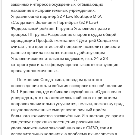
законных интересов осужденных, отбывающих
наказание в исправительных учреждениях.
Управляющий партнёр SZP Law Boutique МКА
«Солдаткин, Зеленая и Партнёры» (SZP Law)
Федеральный рейтинг II группа Уголовное право и
процесс III группа Разрешение споров в судах общей
юрисдикции Профайл компании × Дмитрий Солдаткин
считает, что принятие этой поправки позволит привести
данные правила в соответствие с действующим
Уголовно-исполнительным кодексом, в ст. 24 и 38
которого уже и так сформулированы соответствующие
права уполномоченных.
По мнению Солдаткина, поводом для этого
нововведения стали события в исправительной полонии
№ 1 Ярославля, где избивали осуждённых. «Однозначно
утверждать, что положение заключённых с принятием
поправок значительно улучшится, нельзя, поскольку вряд
ли уполномоченные смогут вести личный приём
большого количества заключённых. И в настоящее время
существует практика посещения различными
уполномоченными заключённых как в СИЗО, так и в
исправительных колониях, а проблему их недопуска в