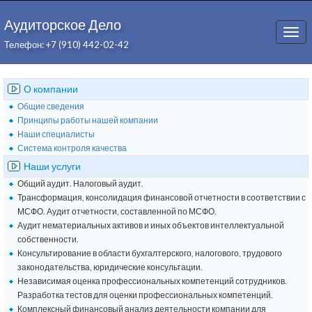
Аудиторское Дело
Togg
Телефон: +7 (910) 442-02-42
navi
О компании
Общие сведения
Принципы работы нашей компании
Наши специалисты
Система контроля качества
Наши услуги
Общий аудит. Налоговый аудит.
Трансформация, консолидация финансовой отчетности в соответствии с
МСФО. Аудит отчетности, составленной по МСФО.
Аудит нематериальных активов и иных объектов интеллектуальной
собственности.
Консультирование в области бухгалтерского, налогового, трудового
законодательства, юридические консультации.
Независимая оценка профессиональных компетенций сотрудников.
Разработка тестов для оценки профессиональных компетенций.
Комплексный финансовый анализ деятельности компании для