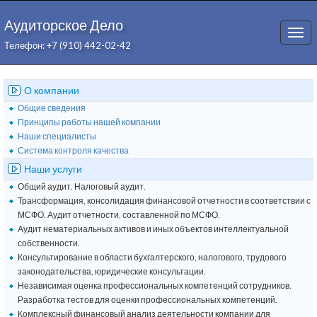
Аудиторское Дело
Togg
Телефон: +7 (910) 442-02-42
navi
О компании
Общие сведения
Принципы работы нашей компании
Наши специалисты
Система контроля качества
Наши услуги
Общий аудит. Налоговый аудит.
Трансформация, консолидация финансовой отчетности в соответствии с
МСФО. Аудит отчетности, составленной по МСФО.
Аудит нематериальных активов и иных объектов интеллектуальной
собственности.
Консультирование в области бухгалтерского, налогового, трудового
законодательства, юридические консультации.
Независимая оценка профессиональных компетенций сотрудников.
Разработка тестов для оценки профессиональных компетенций.
Комплексный финансовый анализ деятельности компании для