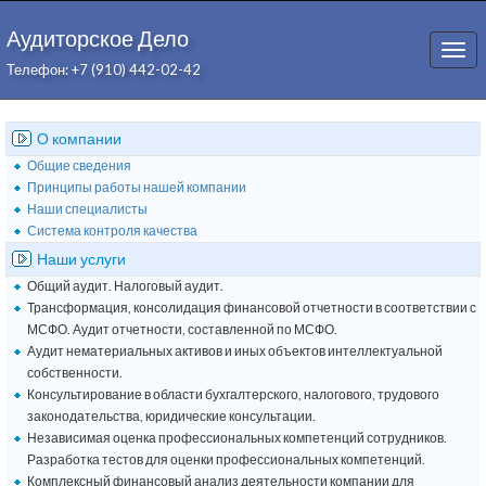
Аудиторское Дело
Togg
Телефон: +7 (910) 442-02-42
navi
О компании
Общие сведения
Принципы работы нашей компании
Наши специалисты
Система контроля качества
Наши услуги
Общий аудит. Налоговый аудит.
Трансформация, консолидация финансовой отчетности в соответствии с
МСФО. Аудит отчетности, составленной по МСФО.
Аудит нематериальных активов и иных объектов интеллектуальной
собственности.
Консультирование в области бухгалтерского, налогового, трудового
законодательства, юридические консультации.
Независимая оценка профессиональных компетенций сотрудников.
Разработка тестов для оценки профессиональных компетенций.
Комплексный финансовый анализ деятельности компании для